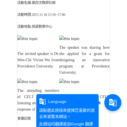
活動名稱:第四次教師社群
活動時間:2015.11.18 15:10~17:00
活動地點:英語教學中心
The speaker was sharing how
The invited speaker is Dr.
she applied for a grant for
Wen-Chi Vivian Wu from
designing an innovative
Providence University
.
program at Providence
University.
The attending members
of CELT faculty were
The Deputy Director of CELT
g_translate
g_translate
Language
listening attentively to the
was responding to the talk
response of the speaker
.
請點選此按鈕來選擇您喜歡的語
言來瀏覽本網站。
​會議記錄
此網站的翻譯是由
Google 翻譯