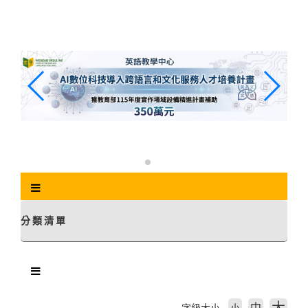
跳
到
主
要
內
容
區
塊
分類清單
中