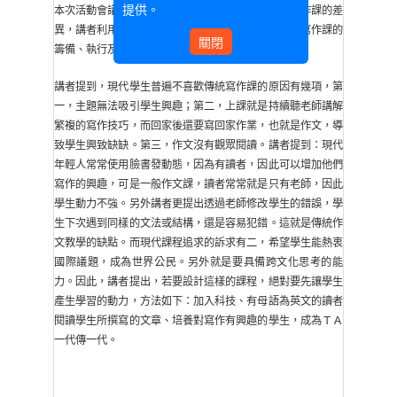
提供。
本次活動會議主要在探討傳統寫作課以及翻轉教學寫作課的差
異，講者利用自身經歷分享目前在靜宜大學翻轉教學寫作課的
關閉
籌備、執行及預計成果。
講者提到，現代學生普遍不喜歡傳統寫作課的原因有幾項，第
一，主題無法吸引學生興趣；第二，上課就是持續聽老師講解
繁複的寫作技巧，而回家後還要寫回家作業，也就是作文，導
致學生興致缺缺。第三，作文沒有觀眾閱讀。講者提到：現代
年輕人常常使用臉書發動態，因為有讀者，因此可以增加他們
寫作的興趣，可是一般作文課，讀者常常就是只有老師，因此
學生動力不強。另外講者更提出透過老師修改學生的錯誤，學
生下次遇到同樣的文法或結構，還是容易犯錯。這就是傳統作
文教學的缺點。而現代課程追求的訴求有二，希望學生能熱衷
國際議題，成為世界公民。另外就是要具備跨文化思考的能
力。因此，講者提出，若要設計這樣的課程，絕對要先讓學生
產生學習的動力，方法如下：加入科技、有母語為英文的讀者
閱讀學生所撰寫的文章、培養對寫作有興趣的學生，成為ＴＡ
一代傳一代。