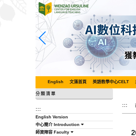
跳
到
主
要
內
容
區
塊
English
文藻首頁
英語教學中心CELT
分類清單
:::
:::
English Version
中心簡介 Introduction
2
師資陣容 Faculty