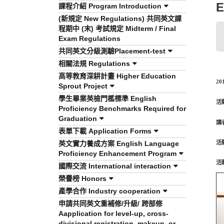
E
課程介紹 Program Introduction
(新規定 New Regulations) 共同英文課
程期中 (末) 考試規定 Midterm / Final
Exam Regulations
共同英文分級測驗Placement-test
相關法規 Regulations
高等教育深耕計畫 Higher Education
20
Sprout Project
學生畢業英檢門檻標準 English
活
Proficiency Benchmarks Required for
Graduation
講
表單下載 Application Forms
英文實力養成方案 English Language
活
Proficiency Enhancement Program
活
國際交流 International interaction
榮譽榜 Honors
產學合作 Industry cooperation
申請共同英文重補修/升級/ 跨部修
Aapplication for level-up, cross-
divisional registration, makeup, or