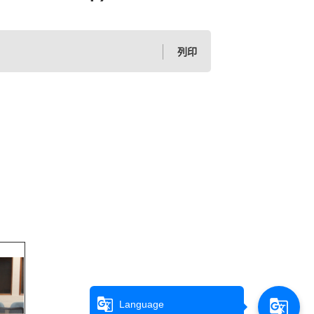
列印
g_translate
g_translate
Language