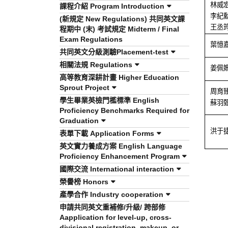
課程介紹 Program Introduction
林威
李紀
(新規定 New Regulations) 共同英文課
王丞
程期中 (末) 考試規定 Midterm / Final
Exam Regulations
葉憶
共同英文分級測驗Placement-test
相關法規 Regulations
姜佩
高等教育深耕計畫 Higher Education
Sprout Project
周育
學生畢業英檢門檻標準 English
蘇羽
Proficiency Benchmarks Required for
Graduation
洪于
表單下載 Application Forms
英文實力養成方案 English Language
Proficiency Enhancement Program
國際交流 International interaction
榮譽榜 Honors
產學合作 Industry cooperation
申請共同英文重補修/升級/ 跨部修
Aapplication for level-up, cross-
divisional registration, makeup, or