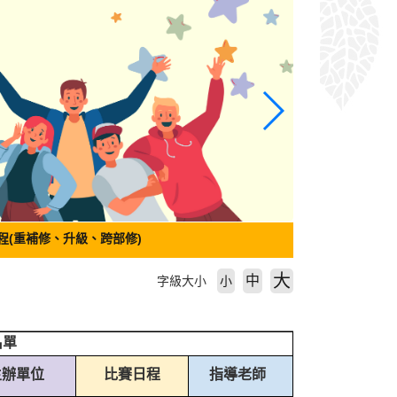
程(重補修、升級、跨部修)
大
中
字級大小
小
名單
主辦單位
比賽日程
指導老師