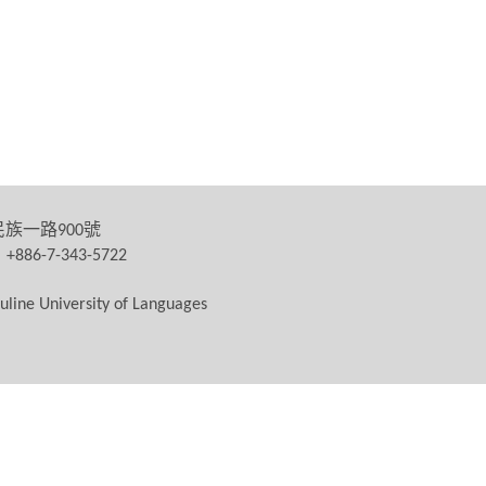
民族一路
號
900
：
+886-7-343-5722
uline University of Languages