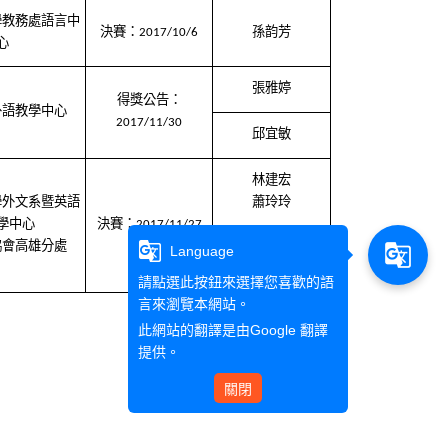
學教務處語言中
決賽：
2017/10/6
孫韵芳
心
張雅婷
得獎公告：
外語教學中心
2017/11/30
邱宜敏
林建宏
學外文系暨英語
蕭玲玲
學中心
決賽：
2017/11/27
g_translate
協會高雄分處
g_translate
Language
邱宜敏
請點選此按鈕來選擇您喜歡的語
言來瀏覽本網站。
此網站的翻譯是由
Google 翻譯
提供。
關閉