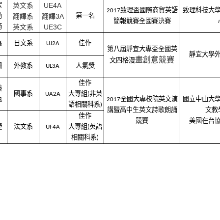
英文系
UE4A
宏
2017
致理盃國際商貿英語
致理科技大
翻譯系
翻譯3A
勳
第一名
簡報競賽全國賽決賽
英文系
UE3C
筠
嘉
日文系
UJ2A
佳作
第八屆靜宜大專盃全國英
靜宜大學
畫創意競賽
文四格漫
姍
外教系
UL3A
人氣獎
佳作
臻
國事系
UA2A
大專組
(
非英
甄
2017
全國大專校院英文演
國立中山大
語相關科系
)
講暨高中生英文詩歌朗誦
文教
佳作
競賽
美國在台
捷
法文系
UF4A
大專組
(
英語
相關科系
)