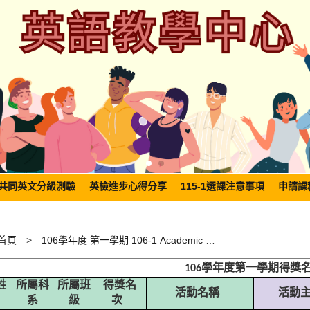
共同英文分級測驗
英檢進步心得分享
115-1選課注意事項
申請課
首頁
106學年度 第一學期 106-1 Academic Year
106
學年度第一學期得獎
姓
所屬科
所屬班
得獎名
活動名稱
活動
系
級
次