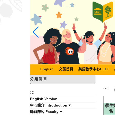
跳
到
主
要
內
容
區
塊
English
文藻首頁
英語教學中心CELT
分類清單
:::
:::
English Version
中心簡介 Introduction
學生
師資陣容 Faculty
名