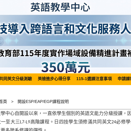
共同英文分級測驗
英檢進步心得分享
115-1選課注意事項
申請課
首頁
開設ESP/EAP/EGP課程說明
教學中心自開設以來，一直依學生個別的英語文能力分級授課，
大一至大三
高階課程。日四技學生須修滿共同英文
必修學
L7-L9
24
者更多跨系修課的彈性。