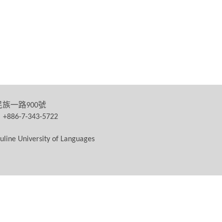
民族一路
號
900
：
+886-7-343-5722
uline University of Languages