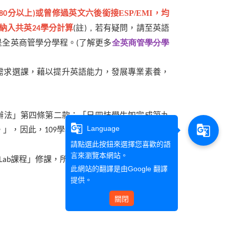
分
以上
或
曾修過英文六後銜接ESP/EMI，均
80
)
納入共英
學分計算
註
若有疑問，請至英語
24
(
)，
是全英商管學分學程。
了解更多
全英商管學分學
(
需求選課，藉以提升英語能力，發展專業素養，
辦法」第四條第二款：「日四技學生如完成第九
g_translate
g_translate
Language
。」，因此，
學年度
含
前修畢英文九者，請
109
(
)
請點選此按鈕來選擇您喜歡的語
言來瀏覽本網站。
課程
」修課，所修學分納入共英學分計算。
Lab
此網站的翻譯是由
Google 翻譯
提供。
關閉