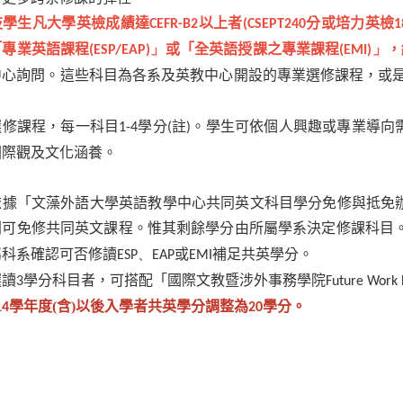
技學生凡大學英檢成績達
以上者
分或培力英檢
CEFR-B2
(CSEPT240
1
「專業英語課程
或「全英語授課之專業課程
，
(ESP/EAP)」
(EMI)」
中心詢問
。這些科目為各系及英教中心開設的專業選修課程，或
選修課程，每一科目
學分
註
。學生可依個人興趣或專業導向
1-4
(
)
國際觀及文化涵養。
依據「文藻外語大學英語教學中心共同英文科目學分免修與抵免
則可免修共同英文課程。惟其剩餘學分由所屬學系決定修課科目
屬科系確認可否修讀
或
補足共英學分。
ESP、EAP
EMI
選讀
學分科目者，可搭配「國際文教暨涉外事務學院
3
Future Work 
學年度(含)以後入學者共英學分調整為
學分。
14
20