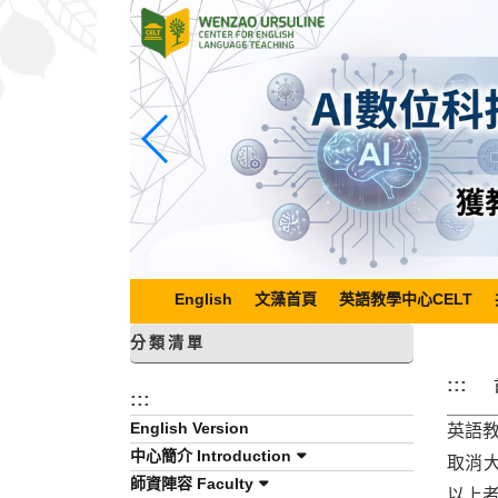
跳
到
主
要
內
容
區
塊
English
文藻首頁
英語教學中心CELT
分類清單
:::
:::
English Version
英語
中心簡介 Introduction
取消
師資陣容 Faculty
以上