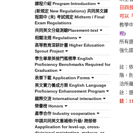
課程介紹 Program Introduction
日四
(新規定 New Regulations) 共同英文課
可以
程期中 (末) 考試規定 Midterm / Final
Exam Regulations
教學
共同英文分級測驗Placement-test
程
)
相關法規 Regulations
所有
高等教育深耕計畫 Higher Education
強化
Sprout Project
學生畢業英檢門檻標準 English
Proficiency Benchmarks Required for
註：
Graduation
階，
表單下載 Application Forms
洽所
英文實力養成方案 English Language
Proficiency Enhancement Program
註：
國際交流 International interaction
註：
1
榮譽榜 Honors
產學合作 Industry cooperation
申請共同英文重補修/升級/ 跨部修
Aapplication for level-up, cross-
divisional registration, makeup, or