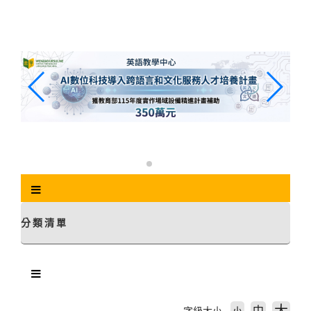
跳
到
主
要
內
容
區
塊
分類清單
中