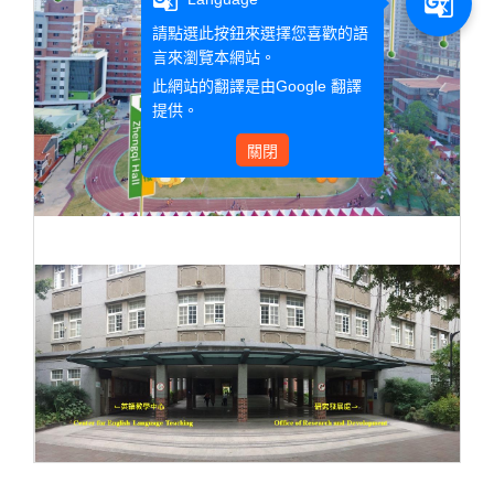
g_translate
請點選此按鈕來選擇您喜歡的語
言來瀏覽本網站。
此網站的翻譯是由
Google 翻譯
提供。
關閉