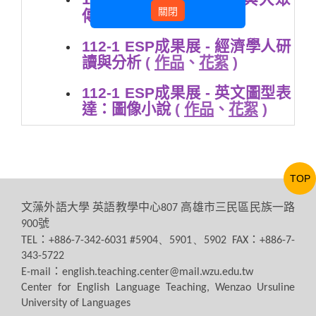
關閉
作品
傳播英文
(
)
112-1 ESP成果展 - 經濟學人研
讀與分析
(
作品
、
花絮
)
112-1 ESP成果展 - 英文圖型表
達：圖像小說
(
作品
、
花絮
)
TOP
文藻外語大學
英語教學中心
高雄市三民區民族一路
807
號
900
：
：
TEL
+886-7-342-6031 #5904、5901、5902 FAX
+886-7-
343-5722
：
E-mail
english.teaching.center@mail.wzu.edu.tw
Center for English Language Teaching, Wenzao Ursuline
University of Languages