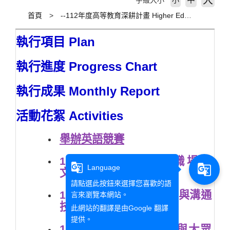
大
字級大小
小
首頁
--112年度高等教育深耕計畫 Higher Education Sprout Project 2023
執行項目 Plan
執行進度 Progress Chart
執行成果 Monthly Report
活動花絮 Activities
舉辦英語競賽
111-2 ESP成果展 - 職場英
g_translate
g_translate
Language
文
(
作品
、
花絮
)
請點選此按鈕來選擇您喜歡的語
111-2 ESP成果展 - 職能與溝通
言來瀏覽本網站。
技巧英文
(
作品
、
花絮
)
此網站的翻譯是由
Google 翻譯
提供。
111-2 ESP
成果展-新聞與大眾