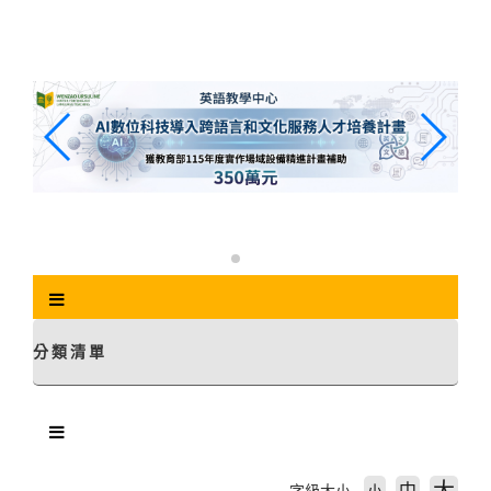
跳
到
主
要
內
容
區
塊
分類清單
中