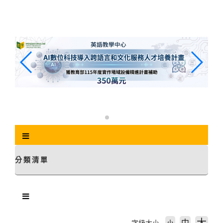
跳
到
主
要
內
容
區
塊
分類清單
中