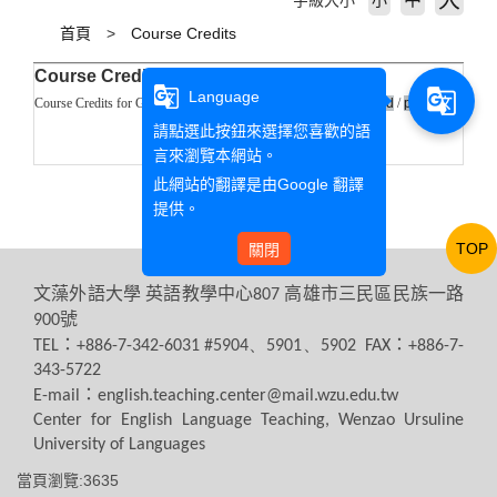
大
字級大小
小
首頁
Course Credits
Course Credits
g_translate
g_translate
Language
Course Credits for General English Program (4-year College):
word
/
pdf
請點選此按鈕來選擇您喜歡的語
言來瀏覽本網站。
此網站的翻譯是由
Google 翻譯
提供。
TOP
關閉
文藻外語大學
英語教學中心
高雄市三民區民族一路
807
號
900
：
：
TEL
+886-7-342-6031 #5904、5901、5902 FAX
+886-7-
343-5722
：
E-mail
english.teaching.center@mail.wzu.edu.tw
Center for English Language Teaching, Wenzao Ursuline
University of Languages
當頁瀏覽:3635