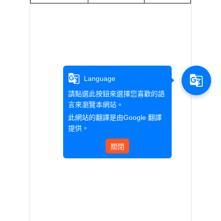
g_translate
g_translate
Language
請點選此按鈕來選擇您喜歡的語
言來瀏覽本網站。
此網站的翻譯是由
Google 翻譯
提供。
關閉