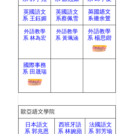
英國語文
英國語文
英國語文
系
王鈺媚
系蔡佩雪
系連余萱
外語教學
外語教學
外語教學
系
楊思鍇
系
林為宏
系
黃珮涵
國際事務
系
田晟瑞
歐亞語文學院
日本語文
西班牙語
法國語文
系
郭兆恩
系
林婉蘋
系
郭芳瑜