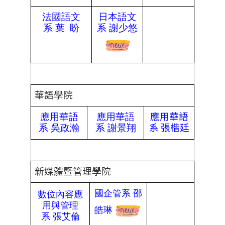
法國語文
日本語文
系
葉
盼
系
謝少悠
華語學院
應用華語
應用華語
應用華語
系
吳政瀚
系
謝景翔
系
張楷廷
新媒體暨管理學院
國企管系
邵
數位內容應
用與管理
皓琳
系
張艾倫