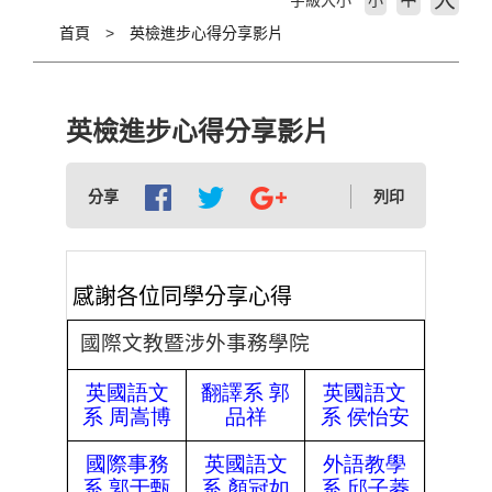
大
字級大小
小
首頁
英檢進步心得分享影片
英檢進步心得分享影片
分享
列印
感謝各位同學分享心得
國際文教暨涉外事務學院
英國語文
翻譯系
郭
英國語文
系
周嵩博
品祥
系
侯怡安
國際事務
英國語文
外語教學
系
郭于甄
系
顏冠如
系
邱子菱