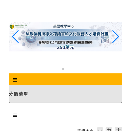
跳
到
主
要
內
容
區
塊
分類清單
中