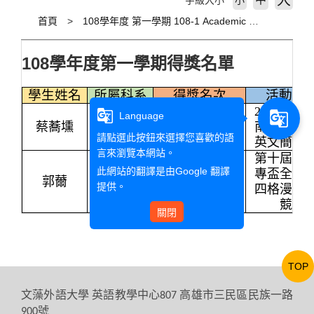
大
字級大小
小
首頁
108學年度 第一學期 108-1 Academic Year
108
學年度第
一
學期得獎名單
學生姓名
所屬科系
得獎名次
活動名
2019
第十
g_translate
g_translate
Language
日四技
蔡蕎壎
佳作
南區技專
國事
3A
請點選此按鈕來選擇您喜歡的語
英文簡報
言來瀏覽本網站。
第十屆靜
此網站的翻譯是由
Google 翻譯
日四技
專盃全國
郭薾
佳作
提供。
應華
2A
四格漫畫
競賽
關閉
TOP
文藻外語大學
英語教學中心
高雄市三民區民族一路
807
號
900