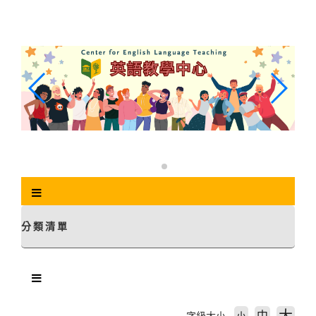
跳
到
主
要
內
容
區
塊
分類清單
中