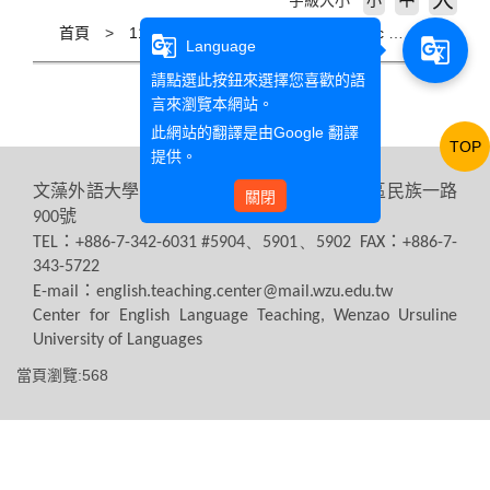
大
字級大小
小
首頁
111學年度 第一學期 111-1 Academic Year
g_translate
g_translate
Language
請點選此按鈕來選擇您喜歡的語
言來瀏覽本網站。
此網站的翻譯是由
Google 翻譯
TOP
提供。
文藻外語大學
英語教學中心
高雄市三民區民族一路
807
關閉
號
900
：
：
TEL
+886-7-342-6031 #5904、5901、5902 FAX
+886-7-
343-5722
：
E-mail
english.teaching.center@mail.wzu.edu.tw
Center for English Language Teaching, Wenzao Ursuline
University of Languages
當頁瀏覽:568