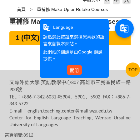
大
字級大小
小
首頁
重補修 Make-Up or Retake Courses
重補修 Make-Up or Retake Courses
g_translate
g_translate
Language
1 (中文) 重補修
請點選此按鈕來選擇您喜歡的語
言來瀏覽本網站。
此網站的翻譯是由
Google 翻譯
提供。
TOP
關閉
文藻外語大學
英語教學中心
高雄市三民區民族一路
807
號
900
：
：
TEL
+886-7-342-6031 #5904、5901、5902 FAX
+886-7-
343-5722
：
E-mail
english.teaching.center@mail.wzu.edu.tw
Center for English Language Teaching, Wenzao Ursuline
University of Languages
當頁瀏覽:8912