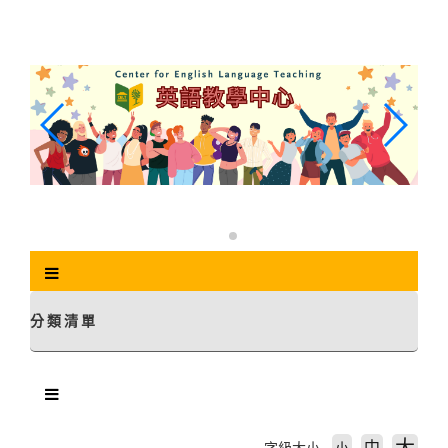
跳
到
主
要
內
容
區
塊
分類清單
中