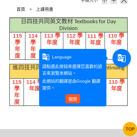
大
字級大小
小
首頁
上課用書
日四技共同英文教材
Textbooks for Day
Division
115
114
113 學
112 學
110 學
111 學
學
學
年度
年度
年度
年度
年
年
度
度
g_translate
g_translate
Language
請點選此按鈕來選擇您喜歡的語
進四技共同英文教材
Textbooks for Continuing
言來瀏覽本網站。
Division
此網站的翻譯是由
Google 翻譯
115
114 學
113 學
112 學
110 學
111 學
提供。
學
年度
年度
年度
年度
年度
年
關閉
度
TOP