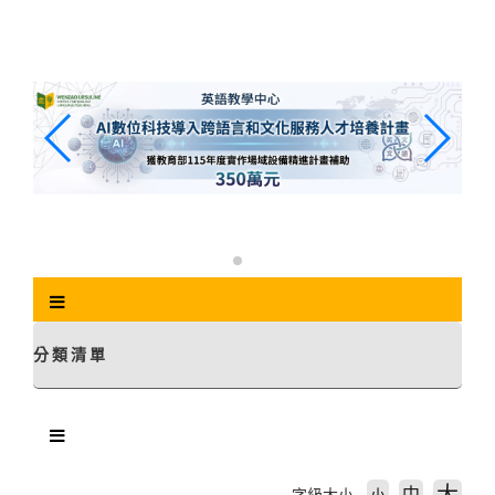
跳
到
主
要
內
容
區
塊
分類清單
中