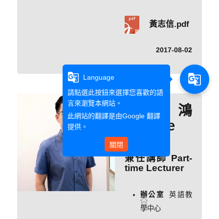
黃志信.pdf
2017-08-02
g_translate
g_translate
Language
請點選此按鈕來選擇您喜歡的語
言來瀏覽本網站。
薛閔鴻
此網站的翻譯是由
Google 翻譯
Jerome
提供。
Xue
關閉
兼任講師 Part-
time Lecturer
辦公室
英語教
學中心