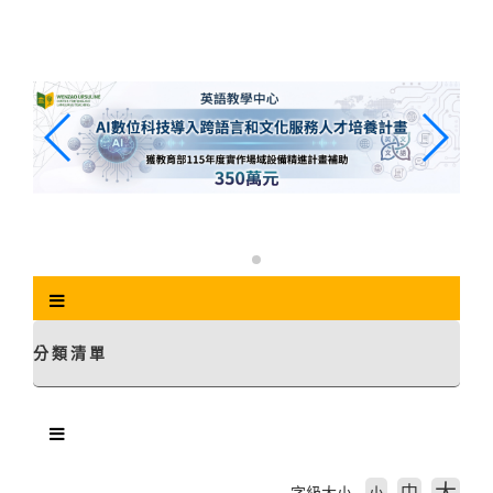
跳
到
主
要
內
容
區
塊
分類清單
中