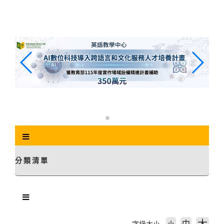
跳
到
主
要
內
容
區
塊
分類清單
中