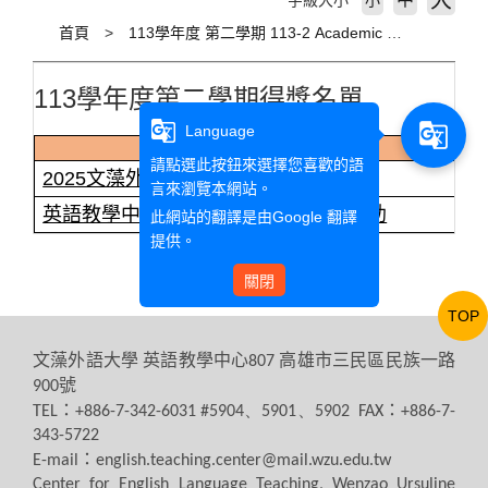
大
字級大小
小
首頁
113學年度 第二學期 113-2 Academic Year
113學年度第二學期得獎名單
g_translate
g_translate
Language
得獎事蹟
請點選此按鈕來選擇您喜歡的語
2025文藻外語大學英文朗讀比賽
言來瀏覽本網站。
英語教學中心教師獲113-2創新課程補助
此網站的翻譯是由
Google 翻譯
提供。
關閉
TOP
文藻外語大學
英語教學中心
高雄市三民區民族一路
807
號
900
：
：
TEL
+886-7-342-6031 #5904、5901、5902 FAX
+886-7-
343-5722
：
E-mail
english.teaching.center@mail.wzu.edu.tw
Center for English Language Teaching, Wenzao Ursuline