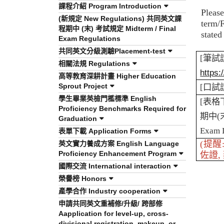
課程介紹 Program Introduction
Please
(新規定 New Regulations) 共同英文課
term/
程期中 (末) 考試規定 Midterm / Final
stated
Exam Regulations
共同英文分級測驗Placement-test
[
筆試
相關法規 Regulations
https:
高等教育深耕計畫 Higher Education
Sprout Project
[
口試
學生畢業英檢門檻標準 English
[
表格
Proficiency Benchmarks Required for
期中
(
Graduation
Exam L
表單下載 Application Forms
(提
英文實力養成方案 English Language
Proficiency Enhancement Program
佐證,
國際交流 International interaction
榮譽榜 Honors
產學合作 Industry cooperation
申請共同英文重補修/升級/ 跨部修
Aapplication for level-up, cross-
divisional registration, makeup, or