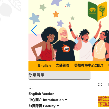
跳
到
主
要
內
容
區
塊
English
文藻首頁
英語教學中心CELT
分類清單
:::
:::
English Version
請注
中心簡介 Introduction
下規
師資陣容 Faculty