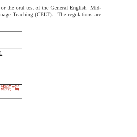
t or the oral test of the General English Mid-
nguage Teaching (CELT). The regulations are
1
斷證明"當