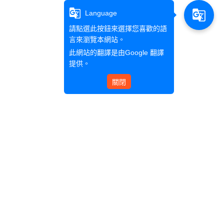
g_translate
g_translate
Language
請點選此按鈕來選擇您喜歡的語
言來瀏覽本網站。
此網站的翻譯是由
Google 翻譯
提供。
關閉