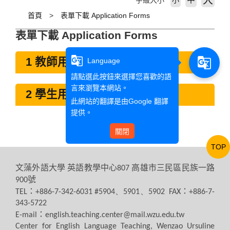
大
字級大小
小
首頁
表單下載 Application Forms
表單下載 Application Forms
g_translate
g_translate
1 教師用表格For Teachers
Language
請點選此按鈕來選擇您喜歡的語
言來瀏覽本網站。
2 學生用表格For students
此網站的翻譯是由
Google 翻譯
提供。
關閉
TOP
文藻外語大學
英語教學中心
高雄市三民區民族一路
807
號
900
：
：
TEL
+886-7-342-6031 #5904、5901、5902 FAX
+886-7-
343-5722
：
E-mail
english.teaching.center@mail.wzu.edu.tw
Center for English Language Teaching, Wenzao Ursuline