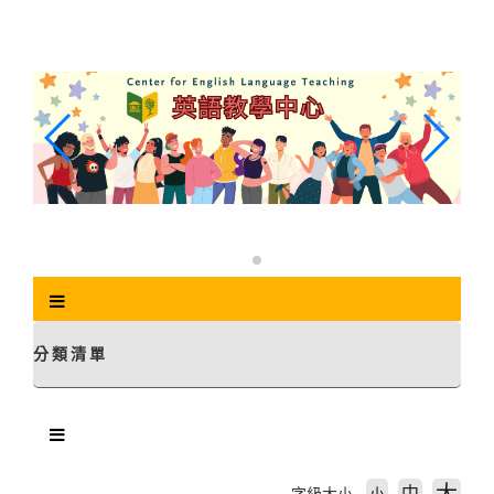
跳
到
主
要
內
容
區
塊
分類清單
中