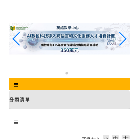
跳
到
主
要
內
容
區
塊
分類清單
中