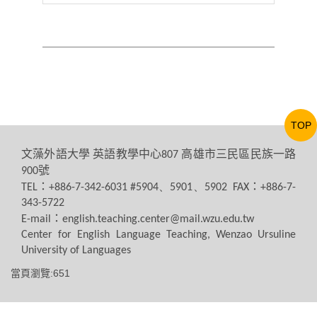
TOP
文藻外語大學
英語教學中心
高雄市三民區民族一路
807
號
900
：
：
TEL
+886-7-342-6031 #5904、5901、5902 FAX
+886-7-
343-5722
：
E-mail
english.teaching.center@mail.wzu.edu.tw
Center for English Language Teaching, Wenzao Ursuline
University of Languages
當頁瀏覽:651