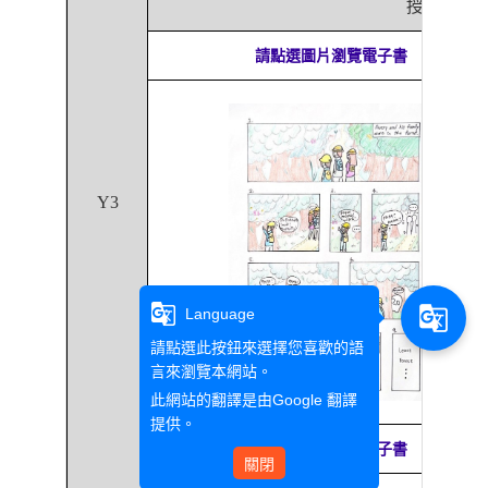
授課教師
請點選圖片瀏覽電子書
Y3
g_translate
g_translate
Language
請點選此按鈕來選擇您喜歡的語
言來瀏覽本網站。
此網站的翻譯是由
Google 翻譯
提供。
請點選圖片瀏覽電子書
關閉