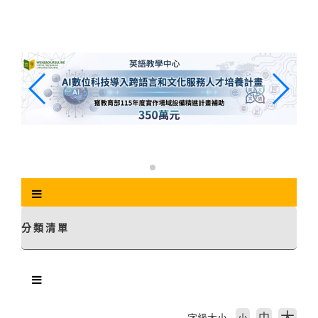
跳
到
主
要
內
容
區
塊
分類清單
中