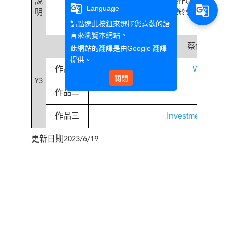
說
出。學生透過影片拍攝、簡報製作以及海報設
g_translate
g_translate
Language
明
資理財、緩解衝突技巧等，學生於會場中提供
成果。
請點選此按鈕來選擇您喜歡的語
言來瀏覽本網站。
蔡佳蓉
此網站的翻譯是由
Google 翻譯
提供。
作品一
Ways of i
關閉
Y3
作品二
Inves
作品三
Investment and f
更新日期
2023/6/19