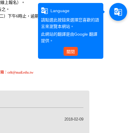
/
線上報名）。
g_translate
告之。
g_translate
Language
二）下午
6
時止，逾期恕不受理。
請點選此按鈕來選擇您喜歡的語
言來瀏覽本網站。
此網站的翻譯是由
Google 翻譯
提供。
關閉
@mail.edu.tw
2018-02-09