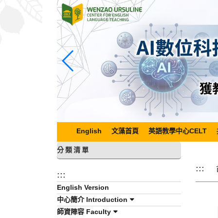
跳
到
主
要
內
容
區
塊
English
文藻首頁
英語教學中心CELT
分類清單
:::
:::
English Version
中心簡介 Introduction
師資陣容 Faculty