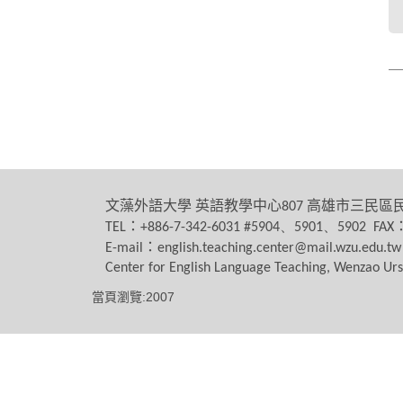
文藻外語大學
英語教學中心
高雄市三民區
807
：
TEL
+886-7-342-6031 #5904、5901、5902 FAX
：
E-mail
english.teaching.center@mail.wzu.edu.tw
Center for English Language Teaching, Wenzao Urs
當頁瀏覽:2007