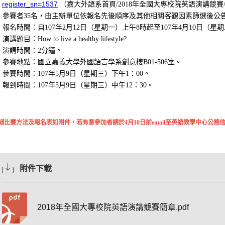
register_sn=1537
（嘉大外語系首頁
/2018
年全國大專校院英語演講競賽
參賽者
35
名，由主辦單位依報名先後順序及其他相關客觀因素篩選後公
報名時間：自
107
年
2
月
12
日（星期一）上午
8
時起至
107
年
4
月
10
日（星期
演講題目：
How to live a healthy lifestyle?
演講時間：
2
分鐘。
參賽地點：國立嘉義大學外國語言學系創意樓
B01-506
室。
參賽時間：
107
年
5
月
9
日（星期三）下午
1
：
00
。
報到時間：
107
年
5
月
9
日（星期三）中午
12
：
30
。
細比賽方法及報名表如附件，若有意參加者請於4月10日前email至英語教學中心公務信箱：celt
附件下載
2018年全國大專校院英語演講競賽簡章.pdf