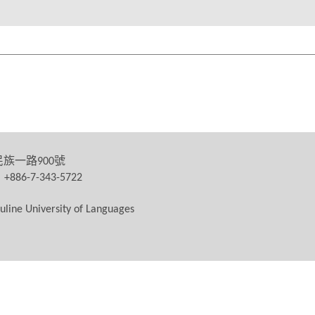
民族一路
號
900
：
+886-7-343-5722
uline University of Languages