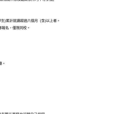
學生
)
累計就讀超過六個月
(
含
)
以上者。
隊報名，僅限同校。
廳。