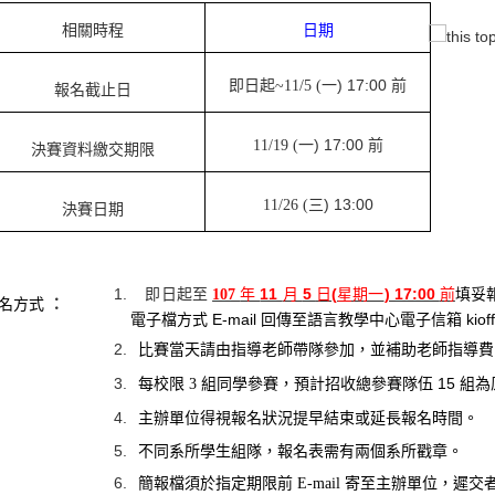
相關時程
日期
一
) 17:00
前
即日起
~11/5 (
報名截止日
) 17:00
前
11/19 (
一
決賽資料繳交期限
) 13:00
11/26 (
三
決賽日期
年
11
月
5
日
(
星期一
) 17:00
前
填妥
即日起至
107
名方式
：
電子檔方式
E-mail
回傳至語言教學中心電子信箱
kio
比賽當天請由指導老師帶隊參加，並補助老師指導
組同學參賽，預計招收總參賽隊伍
15
組為
每校限
3
主辦單位得視報名狀況提早結束或延長報名時間。
不同系所學生組隊，報名表需有兩個系所戳章。
寄至主辦單位，遲交
簡報檔須於指定期限前
E-mail