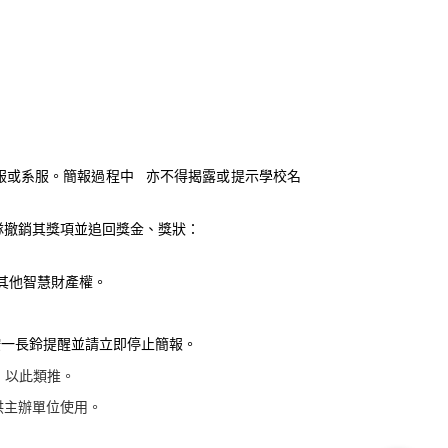
。
亦不得揭露或提示學校名
服或系服。簡報過程中
隊撤銷其獎項並追回獎
金、獎狀：
其他智慧
財產權。
按一長鈴提醒並請立即停止簡報。
，以此類推。
供主辦單位使用。