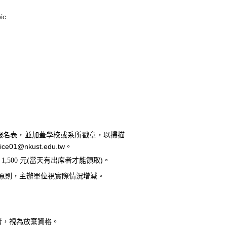
報名表，並加蓋學校或系所戳章，以掃描
ffice01@nkust.edu.tw
。
元
(
當天有出席者才能領取
)
。
費
1,500
原則，主辦單位視實際情況增減。
者，視為放棄資格。