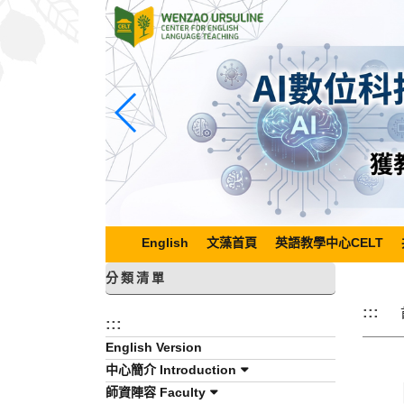
跳
到
主
要
內
容
區
塊
English
文藻首頁
英語教學中心CELT
分類清單
:::
:::
English Version
中心簡介 Introduction
師資陣容 Faculty