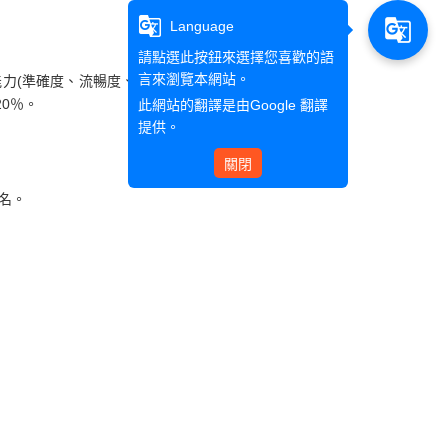
g_translate
g_translate
Language
請點選此按鈕來選擇您喜歡的語
言來瀏覽本網站。
能力
(
準確度、流暢度、
20
％。
此網站的翻譯是由
Google 翻譯
提供。
關閉
名。