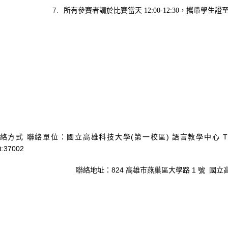
，攜帶學生證
所有參賽者請於比賽當天
12:00-12:30
(
第一校區
)
語言教學中心
T
絡方式
聯絡單位：國立高雄科技大學
t:37002
824
高雄市燕巢區大學路
1
號
國立
聯絡地址：