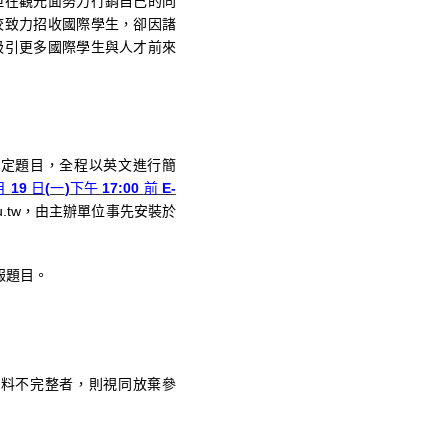
但在觀光面努力行銷自己的同
校致力招收國際學生，卻因諸
吸引更多國際學生與人才前來
擬定題目，全程以英文進行簡
月
19
日
(
一
)
下午
17:00
前
E-
u.tw
，由主辦單位事先安裝於
報題目。
資料不完整者，則視同放棄參