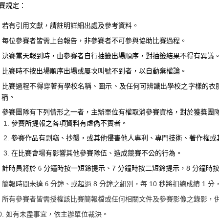
賽規定：
若有引用文獻，請註明詳細出處及參考資料。
每位參賽者皆需上台報告，非參賽者不可參與協助比賽過程。
決賽當天報到時，由參賽者自行抽籤出場順序，對抽籤結果不得有異議
比賽時不按出場順序出場或屢次叫號不到者，以自動棄權論。
比賽過程不得穿著有學校名稱、圖示、及任何可辨識出學校之字樣的衣
稱。
參賽團隊有下列情形之一者，主辦單位有權取消參賽資格，對於獲獎團
參賽所提報之各項資料有虛偽不實者。
參賽作品有剽竊、抄襲，或其他侵害他人專利、專門技術、著作權或
在比賽會場有影響其他參賽隊伍、造成競賽不公的行為。
分鐘時按一短鈴提示、
7
分鐘時按二短鈴提示，
8
分鐘時
計時員將於
6
分鐘、或超過
8
分鐘之組別，每
10
秒將扣總成績
1
分
簡報時間未達
6
所有參賽者皆需授權該比賽簡報檔或任何相關文件及參賽影像之錄影，
如有未盡事宜，依主辦單位裁決。