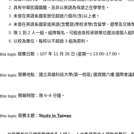
具有中華民國國籍，且非以英語為母語之在學學生。
(
含
)
以上者。
未曾在英語系國家居住超過六個月
(
含雙語
)
學校求學
(
含留學、遊學及交換
未曾在英語系國家或英語
1
到
2
人一組，組隊報名，可經由各校承辦單位選派或個人組
限
3
組為原則。
以校為單位，每校以不超過
競賽日期
：
107
年
11
月
26
日
(
星期一
) 13:00~17:00
。
競賽地點：
國立高雄科技大學
(
第一校區
)
圖資館六樓
國際會議
簡報時間：
限
6~8
分鐘。
競賽主題：
S
tudy in Tai
w
an