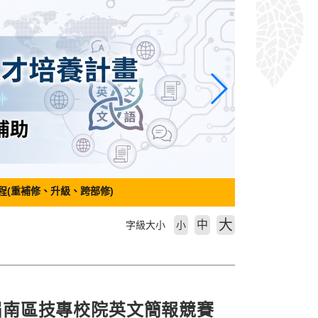
程(重補修、升級、跨部修)
大
中
字級大小
小
十四屆南區技專校院英文簡報競賽