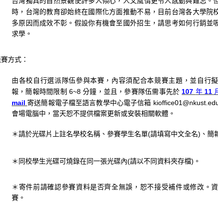
台灣獨具的自然景觀使許多人傾心，人文風情更令人感動與難忘。
時，台灣的教育卻始終在國際化方面推動不易，目前台灣各大學院
多原因而成效不彰。假設你有機會至國外招生，請思考如何行銷並
求學。
競賽方式：
由各校自行選派隊伍參與本賽，內容須配合本競賽主題，並自行
6~8
分鐘，並且，參賽隊伍需事先於
107
年
11
報，
簡報時間限制
mail
寄
送簡報電子檔至語言教學中心電子信箱
kioffice01@nkust.ed
會場電
腦中，當天恕不提供檔案更新或安裝相關軟體。
(
請填寫中文全名
)
、簡
＊請於光碟片上註名學校名稱、參賽學生名單
(
請以不同資料夾存檔
)
。
＊同校學生光碟可燒錄在同一張光碟內
＊寄件前請確認參賽資料是否齊全無誤，恕不接受補件或修改。
賽。