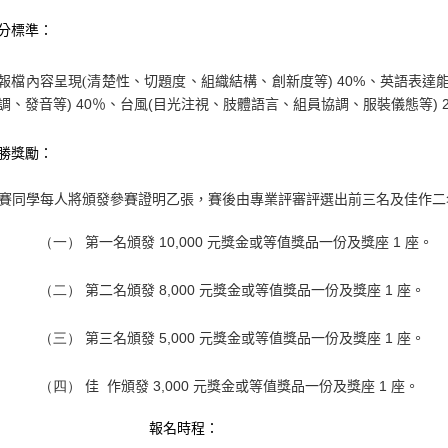
分標準：
清楚性、切題度、組織結構、創新度等
) 40%
、英語表達
報檔內容呈現
(
調、發音等
) 40
％、台風
(
目光注視、肢體語言、組員協調、服裝儀態等
) 
勝獎勵：
賽同學每人將頒發參賽證明乙張，賽後由專業評審評選出前三名及佳作二
10,000
元獎金或等值獎品一份及獎座
1
座。
（一）
第一名頒發
8,000
元獎金或等值獎品一份及獎座
1
座。
（二）
第二名頒發
5,000
元獎金或等值獎品一份及獎座
1
座。
（三）
第三名頒發
作頒發
3,000
元獎金或等值獎品一份及獎座
1
座。
（四）
佳
報名時程：