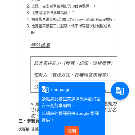
主題：自主辦單位列出的10首詩歌擇一。
比賽過程不得攜帶講稿上台。
初賽影片繳交格式須能以Windows Media Player播放。
比賽當天請著正式服裝，但不得穿著學校制服或系
服。
評分標準
語言表達能力（發音、語調、流暢度等）
理解力（表達方式、評審問答表現等）
台風儀態（肢體語言、服裝、儀態
g_translate
g_translate
Language
請點選此按鈕來選擇您喜歡的語
※ 遇有同分情形時，以
(1)
語言表達能力
言來瀏覽本網站。
(2)
詩歌理解力的得分高低順序決定名
此網站的翻譯是由
Google 翻譯
次。
提供。
三
參賽資格 (參賽者需同時符合下列各條件)
、
大專組–非英語相關科系：
關閉