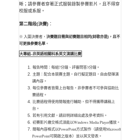
晰；請參賽者穿著正式服裝錄製參賽影片，且不得穿
校服或系服。
第二階段(決賽)
：
※ 入圍決賽者，
決賽題目需與初賽題目相同(詩歌亦是)，且不
可更換參賽名單
。
大專組–非英語相關科系英文演講比賽
報告時間：每組7分鐘、評審問答3分鐘。
主題：配合本競賽主題，自行擬定題目，自由發揮演
講內容。
每位參賽者皆需上台報告，非參賽者不可參與協助比
賽過程。
比賽過程得使用簡報進行輔助，但不得攜帶講稿上
台。
若有引用文獻，請註明詳細出處及參考資料。
初賽影片繳交格式須能以Windows Media Player播放。
簡報內容格式以PowerPoint方式製作（請使用Microsoft
PowerPoint可開啟之版本）並以英文發表。