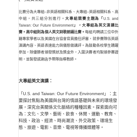
比賽分為大專組–非英語相關科系、大專組–英語相關科系、高
中組，共三組分別進行。
大專組競賽主題為「
U.S. and
Taiwan: Our Future Environment
」，
大專組為英文演講比
賽
。
高中組則為個人英文詩歌朗誦比賽
。
每組均聘請三位中外
籍專家學者以及美國在台協會官員擔任評審，就參賽隊伍英語
演講內容、英語表達能力與儀態做講評。為鼓勵各校學生踴躍
參加，除優勝者頒發獎狀及獎金外，入圍決賽者均製頒參賽證
明，並製發感謝函予帶隊指導教師。
大專組英文演講：
「U.S. and Taiwan: Our Future Environment」：主
要探討焦點為美國與台灣的情誼基礎與未來的環境發
展，深究台美關係文化脈絡的種種因素。探索面向可
為：文化、文學、藝術、飲食、休閒、運動、教育、
科技、政治、經濟、時尚潮流、外交政策、環境生
態、旅遊、電影、音樂、電視等傳播媒體等。