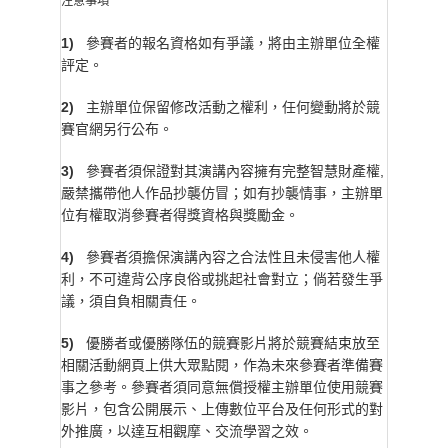
注意事項
1)
參賽者的報名資格如有爭議，將由主辦單位全權
評定。
2)
主辦單位保留修改活動之權利，任何變動將於競
賽官網另行公布。
3)
參賽者須保證對其演講內容擁有完整智慧財產權,
嚴禁攜帶他人作品抄襲仿冒；如有抄襲情事，主辦單
位有權取消參賽者得獎資格與獎勵金。
4)
參賽者須擔保演講內容之合法性且未侵害他人權
利，不可違背公序良俗或挑起社會對立；倘若發生爭
議，須自負相關責任。
5)
優勝者或優勝隊伍的競賽影片將於競賽結束放至
相關活動網頁上供大眾點閱，作為未來參賽者準備賽
事之參考。參賽者須同意無償授權主辦單位使用競賽
影片，包含公開展示、上傳數位平台及任何形式的對
外推廣，以達互相觀摩、交流學習之效。