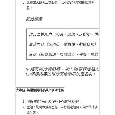
比賽當天請著正式服裝，但不得穿著學校制服或系
服。
評分標準
語言表達能力（發音、語調、流暢度、準確性、評
演講內容（切題度、創意性、組織結構）
台風（組員協調、肢體語言、服裝、儀態
※ 遇有同分情形時，以
(1)
語言表達能力
(2)
演講內容的得分高低順序決定名次。
大專組–英語相關科系英文演講比賽
演講時間：每組5分鐘、評審問答3分鐘。
主題：配合本競賽主題，自行擬定題目，自由發揮演
講內容。