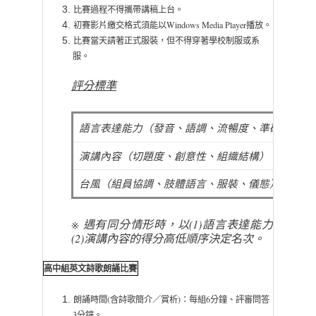
比賽過程不得攜帶講稿上台。
初賽影片繳交格式須能以Windows Media Player播放。
比賽當天請著正式服裝，但不得穿著學校制服或系
服。
評分標準
語言表達能力（發音、語調、流暢度、準確性、評
演講內容（切題度、創意性、組織結構）
台風（組員協調、肢體語言、服裝、儀態）
※ 遇有同分情形時，以
(1)
語言表達能力
(2)
演講內容的得分高低順序決定名次。
高中組英文詩歌朗誦比賽
朗誦時間(含詩歌簡介／賞析)：每組6分鐘、評審問答
3分鐘。