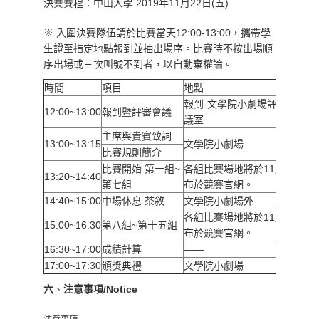
決賽賽程：中山大學 2019年11月22日(五)
※ 入圍決賽隊伍請於比賽當天12:00-13:00，攜帶學
生證至指定地點報到並抽出場序。比賽時不按出場順
序出場或三次叫號不到者，以自動棄權論。
時間
項目
地點
報到-文學院小劇場評審會議-文
12:00~13:00
報到暨評審會議
議室
主席與貴賓致詞
13:00~13:15
文學院小劇場
比賽規則簡介
比賽開始 第一組~
各組比賽場地將於11月6日(三
13:20~14:40
第七組
布於競賽官網。
14:40~15:00
中場休息 茶敘
文學院小劇場外
各組比賽場地將於11月6日(三
15:00~16:30
第八組~第十五組
布於競賽官網。
16:30~17:00
成績計算
——
17:00~17:30
頒獎典禮
文學院小劇場
六
注意事項/Notice
、