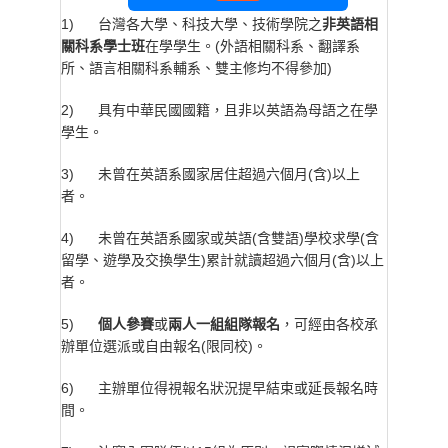
1) 台灣各大學、科技大學、技術學院之
非英語相
關科系學士班
在學學生。(外語相關科系、翻譯系
所、語言相關科系輔系、雙主修均不得參加)
2) 具有中華民國國籍，且非以英語為母語之在學
學生。
3) 未曾在英語系國家居住超過六個月(含)以上
者。
4) 未曾在英語系國家或英語(含雙語)學校求學(含
留學、遊學及交換學生)累計就讀超過六個月(含)以上
者。
5)
個人參賽
或
兩人一組組隊報名
，可經由各校承
辦單位選派或自由報名(限同校)。
6) 主辦單位得視報名狀況提早結束或延長報名時
間。