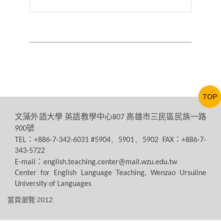
TOP
文藻外語大學
英語教學中心
高雄市三民區民族一路
807
號
900
：
：
TEL
+886-7-342-6031 #5904、5901、5902 FAX
+886-7-
343-5722
：
E-mail
english.teaching.center@mail.wzu.edu.tw
Center for English Language Teaching, Wenzao Ursuline
University of Languages
當頁瀏覽:2012