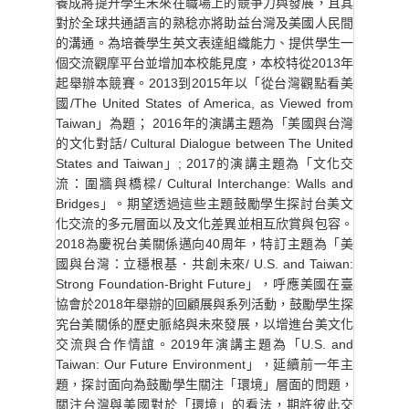
養成將提升學生未來在職場上的競爭力與發展，且其
對於全球共通語言的熟稔亦將助益台灣及美國人民間
的溝通。為培養學生英文表達組織能力、提供學生一
個交流觀摩平台並增加本校能見度，本校特從2013年
起舉辦本競賽。2013到2015年以「從台灣觀點看美
國/The United States of America, as Viewed from
Taiwan」為題； 2016年的演講主題為「美國與台灣
的文化對話/ Cultural Dialogue between The United
States and Taiwan」; 2017的演講主題為「文化交
流：圍牆與橋樑/ Cultural Interchange: Walls and
Bridges」。期望透過這些主題鼓勵學生探討台美文
化交流的多元層面以及文化差異並相互欣賞與包容。
2018為慶祝台美關係邁向40周年，特訂主題為「美
國與台灣：立穩根基．共創未來/ U.S. and Taiwan:
Strong Foundation-Bright Future」，呼應美國在臺
協會於2018年舉辦的回顧展與系列活動，鼓勵學生探
究台美關係的歷史脈絡與未來發展，以增進台美文化
交流與合作情誼。2019年演講主題為「U.S. and
Taiwan: Our Future Environment」，延續前一年主
題，探討面向為鼓勵學生關注「環境」層面的問題，
關注台灣與美國對於「環境」的看法，期許彼此交