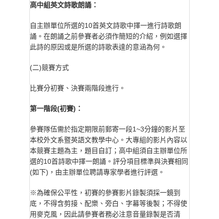
高中組英文詩歌朗誦：
自主辦單位所選的10首英文詩歌中擇一進行詩歌朗
誦。在朗誦之前參賽者必須作簡短的介紹，例如選擇
此詩的原因或是所選的詩歌表達的意涵為何。
(二)競賽方式
比賽分初賽、決賽兩階段進行。
第一階段(初賽)：
參賽隊伍需於指定期限前郵寄一段1~3分鐘的影片至
本校外文系暨英語文教學中心。大專組的影片內容以
本競賽主題為主，題目自訂；高中組須自主辦單位所
選的10首詩歌中擇一朗誦。評分項目標準與決賽相同
(如下)，由主辦單位聘請專家學者進行評選。
※為確保公平性，初賽的參賽影片錄製須採一鏡到
底，不得含剪接、配樂、旁白、字幕等後製；不得使
用麥克風，因此請參賽者務必注意音量錄製是否清