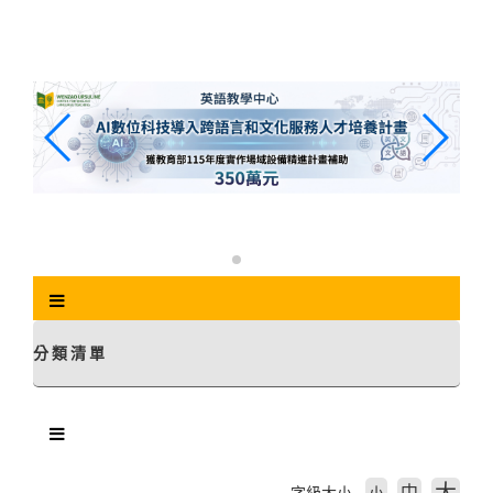
跳
到
主
要
內
容
區
塊
分類清單
中