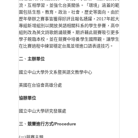
流，互相學習，並強化台美關係。「環境」涵蓋的範
圍包括生態，教育，政治，社會，歷史等面向。由於
歷年舉辦之賽事皆獲得好評且報名踴躍，2017年起大
專組新增組別以開放英語相關科系的學生參賽，高中
組則改為英文詩歌朗誦競賽。期許藉此競賽吸引更多
學子親臨本校，並在競賽中培養學生國際觀，讓學生
在比賽過程中練習穩定台風並增進口語表達技巧。
二
主辦單位
、
國立中山大學外文系暨英語文教學中心
美國在台協會高雄分處
協辦單位
國立中山大學研究發展處
三
競賽進行方式/Procedure
、
(一)競賽主題