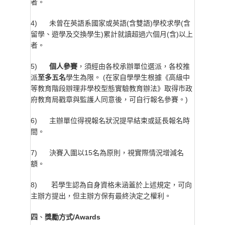
者。
4) 未曾在英語系國家或英語(含雙語)學校求學(含
留學、遊學及交換學生)累計就讀超過六個月(含)以上
者。
5)
個人參賽
，須經由各校承辦單位選派，各校推
派
至多五名
學生為限。 (在家自學學生根據《高級中
等教育階段辦理非學校型態實驗教育辦法》取得市政
府教育局戳章與監護人同意後，可自行報名參賽。)
6) 主辦單位得視報名狀況提早結束或延長報名時
間。
7) 決賽入圍以15名為原則，視實際情況增減名
額。
8) 若學生認為自身資格未涵蓋於上述規定，可向
主辦方提出，但主辦方保有最終決定之權利。
四
獎勵方式/Awards
、