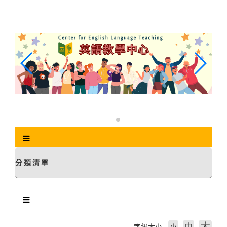
跳
到
主
要
內
容
區
塊
分類清單
中