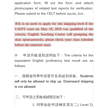
application form, fill out the form and attach
photocopies of related test reports for verification.
Please submit to the CELT before
.
Sep.6th, 2019
※
It is no need to apply for the skipping level if the
CSEPT score on May 19, 2019 was qualified of the
criteria. English Teaching Center will grouping the
class spontaneously, please check your class schedule
before the semester start.
※
申請升級規則說明如下：
The criteria for the
equivalent English proficiency test result are as
follows:
一、僅開放同學申請晉升至高組別班級。
Students
will only be allowed to skip up. Downward skipping
is not allowed
.
二、可申請之英檢成績限定如下：
同學如欲申請轉至英文二
( Level 2)