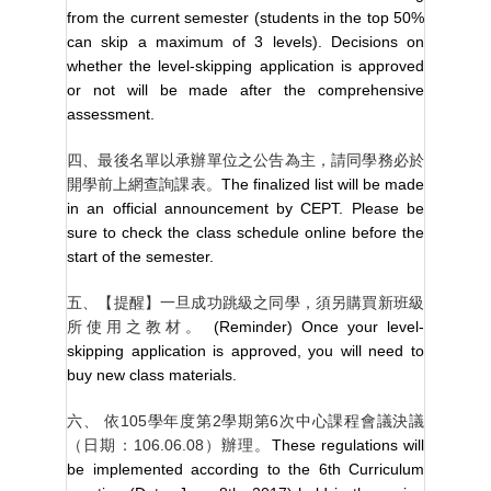
from the current semester (students in the top 50%
can skip a maximum of 3 levels). Decisions on
whether the level-skipping application is approved
or not will be made after the comprehensive
assessment.
四、最後名單以承辦單位之公告為主，請同學務必於
開學前上網查詢課表。
The finalized list will be made
in an official announcement by CEPT. Please be
sure to check the class schedule online before the
start of the semester.
五、【提醒】一旦成功跳級之同學，須另購買新班級
所使用之教材。
(Reminder) Once your level-
skipping application is approved, you will need to
buy new class materials.
六、 依
105
學年度第
2
學期第
6
次中心課程會議決議
（日期：
106.06.08
）辦理。
These regulations will
be implemented according to the 6th Curriculum