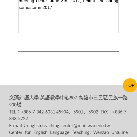
meeting (Date: June 8th, 2017) held in the spring
semester in 2017.
TOP
文藻外語大學
英語教學中心
高雄市三民區民族一路
807
號
900
：
：
TEL
+886-7-342-6031 #5904、5901、5902 FAX
+886-7-
343-5722
：
E-mail
english.teaching.center@mail.wzu.edu.tw
Center for English Language Teaching, Wenzao Ursuline