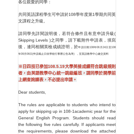
各位親愛的同學：
共同英語課程學生可申請於
108
學年度第
1
學期共同英
文課程之升級。
請同學先詳閱說明後，若符合條件且有意申請升級
(
Skipping Levels
)
之同學，請下載附件申請表，填寫
後，連同相關英檢成績證明，於
申請日期
108
年
06
月
24
日至
108
年
09
月
06
日
(
申請截止日依學校行事曆公告為準
)
，至英語教學中心繳交資料
※日四技已參加108.5.19大學英檢成績符合跳級規則
者，由英語教學中心統一跳級編班，請同學於開學前
上網查詢課表，不必提出申請。
Dear students,
The rules are applicable to students who intend to
apply for skipping up in 108-1academic year for the
General English Program. Students should read
the following five rules carefully. If applicants meet
the requirements, please download the attached