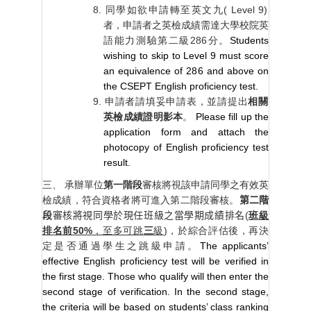
同學如欲申請轉至英文九
( Level 9)
者，申請者之英檢成績需達大學校院英
語能力測驗第二級
286
分。
Students
wishing to skip to Level 9 must score
an equivalence of 286 and above on
the CSEPT English proficiency test.
申請者請填妥申請表，並請提出
相關
英檢成績證明影本
。
Please fill up the
application form and attach the
photocopy of English proficiency test
result.
三、 承辦單位
第一階段
審核將視該申請同學之有效英
檢成績，符合資格者將可進入第二階段審核。
第二階
段
審核將視同學於現任班級之當學期成績排名
(
班級
排名前
50%
，至多可跳
三
級
)
，於綜合評估後，再決
定是否通過學生之跳級申請。
The applicants’
effective English proficiency test will be verified in
the first stage. Those who qualify will then enter the
second stage of verification. In the second stage,
the criteria will be based on students’ class ranking