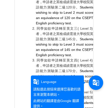
者，申請者之英檢成績需達大學校院英
語能力測驗第二級
120
分。
Students
wishing to skip to Level 2 must score
an equivalence of 120 on the CSEPT
English proficiency test.
同學如欲申請轉至英文三
( Level 3)
者，申請者之英檢成績需達大學校院英
語能力測驗第二級
145
分。
Students
wishing to skip to Level 3 must score
an equivalence of 145 on the CSEPT
English proficiency test.
同學如欲申請轉至英文四
( Level 4)
者，申請者之英檢成績需達大學校院英
語能力測驗第二級
170
分。
Students
wishing to skip to Level 4 must score
g_translate
g_translate
an equivalence of 170 on the CSEPT
Language
English proficiency test.
請點選此按鈕來選擇您喜歡的語
同學如欲申請轉至英文五
( Level 5)
言來瀏覽本網站。
者，申請者之英檢成績需達大學校院英
此網站的翻譯是由
Google 翻譯
語能力測驗第二級
201
分。
Students
提供。