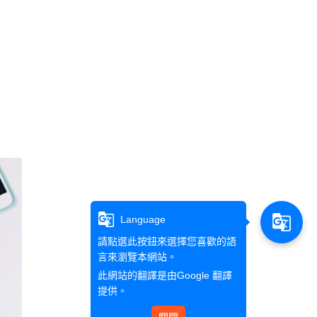
g_translate
g_translate
Language
請點選此按鈕來選擇您喜歡的語
言來瀏覽本網站。
此網站的翻譯是由
Google 翻譯
提供。
關閉