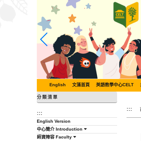
跳
到
主
要
內
容
區
塊
English
文藻首頁
英語教學中心CELT
分類清單
:::
:::
English Version
中心簡介 Introduction
師資陣容 Faculty