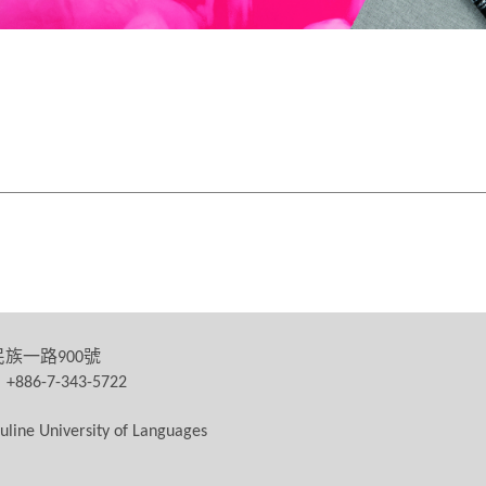
民族一路
號
900
：
+886-7-343-5722
uline University of Languages