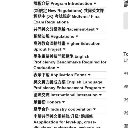
課程介紹 Program Introduction
(新規定 New Regulations) 共同英文課
程期中 (末) 考試規定 Midterm / Final
Exam Regulations
共同英文分級測驗Placement-test
相關法規 Regulations
高等教育深耕計畫 Higher Education
Sprout Project
T
學生畢業英檢門檻標準 English
L
Proficiency Benchmarks Required for
Graduation
主
表單下載 Application Forms
英文實力養成方案 English Language
初
Proficiency Enhancement Program
國際交流 International interaction
決
榮譽榜 Honors
產學合作 Industry cooperation
決
申請共同英文重補修/升級/ 跨部修
Aapplication for level-up, cross-
優
divisional registration, makeup, or