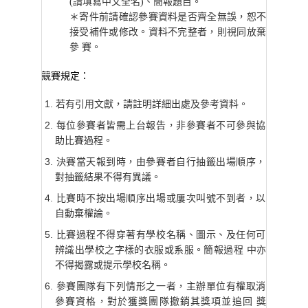
(請填寫中文全名)、簡報題目。
＊寄件前請確認參賽資料是否齊全無誤，恕不
接受補件或修改。資料不完整者，則視同放棄
參 賽。
競賽規定：
若有引用文獻，請註明詳細出處及參考資料。
每位參賽者皆需上台報告，非參賽者不可參與協
助比賽過程。
決賽當天報到時，由參賽者自行抽籤出場順序，
對抽籤結果不得有異議。
比賽時不按出場順序出場或屢次叫號不到者，以
自動棄權論。
比賽過程不得穿著有學校名稱、圖示、及任何可
辨識出學校之字樣的衣服或系服。簡報過程 中亦
不得揭露或提示學校名稱。
參賽團隊有下列情形之一者，主辦單位有權取消
參賽資格，對於獲獎團隊撤銷其獎項並追回 獎