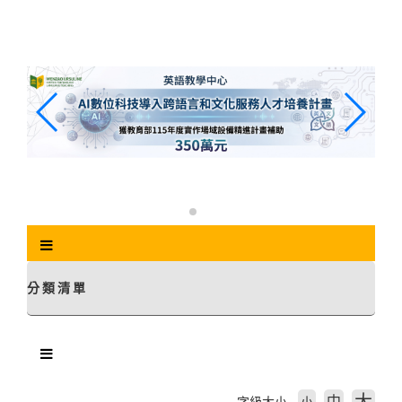
跳
到
主
要
內
容
區
塊
分類清單
中