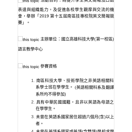
活動目的：
為提升學生英文簡報及口語
表達與組織能力，及促進各校學生觀摩與交流的機
會，舉辦「
2019
第十五屆南區技專校院英文簡報競
賽」。
主辦單位：
國立高雄科技大學
(
第一校區
)
語言教學中心
參賽資格
南區科技大學、技術學院之非英語相關科
系學士班在學學生。
英語相關科系及翻譯
(
系所均
不得參加
)
具有中華民國國籍，且非以英語為母語之
在學學生。
(
含
)
以上
未曾在英語系國家居住超過六個月
者。
(
含雙語
)
學校求學
未曾在英語系國家或英語