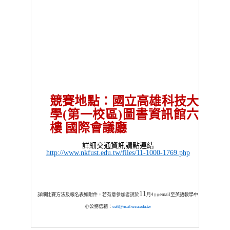
競賽地點：國立高雄科技大
學
(
第一校區
)
圖書資訊館六
樓 國際會議廳
詳細交通資訊請點連結
http://www.nkfust.edu.tw/files/11-1000-1769.php
11
詳細比賽方法及報名表如附件，若有意參加者請於
月4
email
至英語教學中
日前
心公務信箱：
celt@mail.wzu.edu.tw