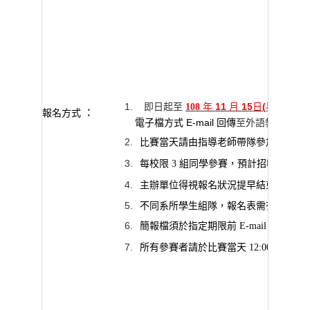
年
11
月
15
日
(
星期五
) 1
即日起至
108
報名方式
：
電子檔方式
E-mail
回傳
至外語教育中心
比賽當天請由指導老師帶隊參加，並補
組同學參賽，預計招收總參賽
每校限
3
主辦單位得視報名狀況提早結束或延長
不同系所學生組隊，報名表需有兩個系
寄至主辦
簡報檔須於指定期限前
E-mail
，
所有參賽者請於比賽當天
12:00-12:30