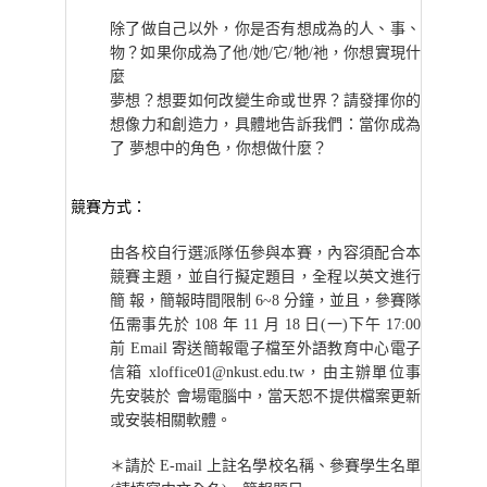
除了做自己以外，你是否有想成為的人、事、
物？如果你成為了他/她/它/牠/祂，你想實現什
麼
夢想？想要如何改變生命或世界？請發揮你的
想像力和創造力，具體地告訴我們：當你成為
了 夢想中的角色，你想做什麼？
競賽方式：
由各校自行選派隊伍參與本賽，內容須配合本
競賽主題，並自行擬定題目，全程以英文進行
簡 報，簡報時間限制 6~8 分鐘，並且，參賽隊
伍需事先於 108 年 11 月 18 日(一)下午 17:00
前 Email 寄送簡報電子檔至外語教育中心電子
信箱 xloffice01@nkust.edu.tw，由主辦單位事
先安裝於 會場電腦中，當天恕不提供檔案更新
或安裝相關軟體。
＊請於 E-mail 上註名學校名稱、參賽學生名單