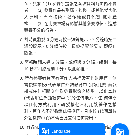
金、獎狀：(1) 參賽所提報之各項資料有虛偽不實
者。 (2) 參賽作品有剽竊、抄襲，或其他侵害他
人專利、專門技術、著作權或其他智 慧財產
權。 (3) 在比賽會場有影響其他參賽隊伍、造成
競賽不公的行為。
計時員將於 6 分鐘時按一短鈴提示、7 分鐘時按二
短鈴提示，8 分鐘時按一長鈴提醒並請立 即停止
簡報。
簡報時間未達 6 分鐘、或超過 8 分鐘之組別，每
10 秒將扣總成績 1 分，以此類推。
所有參賽者皆享有著作人格權及著作財產權，並
需授權本校(代表單位外語教育中心)該比賽 簡報
檔或任何相關文件及參賽影像之錄影，以供本校
(代表單位外語教育中心)於任何地方、任 何時間
以任何方式利用、轉授權他人利用該著作之權
利。著作人不得撤銷此項授權，且本校 (代表單位
外語教育中心)不需因此支付任何費用。
作品如未達水準，得由評審委員決議獎項從缺。
g_translate
g_translate
Language