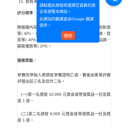
如有未盡事宜，依主辦單位裁決。
請點選此按鈕來選擇您喜歡的語
言來瀏覽本網站。
評分標準：
此網站的翻譯是由
Google 翻譯
提供。
簡報檔內容呈現(清楚性、切題度、組織結構、創新度
等) 40%、英語表達能力(準確度、流暢 度、語調、發
關閉
音等) 40％、台風(目光注視、肢體語言、組員協調、
服裝儀態等) 20％。
優勝獎勵：
參賽同學每人將頒發參賽證明乙張，賽後由專業評審
評選出前三名及佳作二名。
(一)第一名頒發 10,000 元獎金或等值獎品一份及獎
座 1 座。
(二)第二名頒發 8,000 元獎金或等值獎品一份及獎
座 1 座。