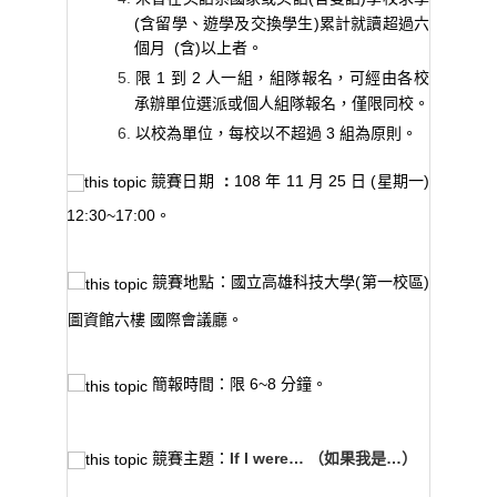
(
含留學、遊學及交換學生
)
累計就讀超過六
個月
(
含
)
以上者。
1
到
2
人一組，組隊報名，可經由各校
限
承辦單位選派或個人組隊報名，僅限同校。
3
組為原則。
以校為單位，每校以不超過
競賽日期
：
108
年
11
月
25
日
(
星期一
)
12:30~17:00
。
競賽地點：
國立高雄科技大學
(
第一校區
)
圖資館六樓
國際會議廳。
簡報時間：
限
6~8
分鐘。
競賽主題：
If I were… （如果我是…）