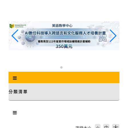
跳
到
主
要
內
容
區
塊
分類清單
中