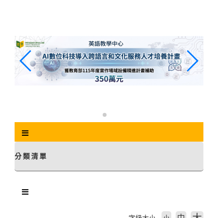
跳
到
主
要
內
容
區
塊
分類清單
中