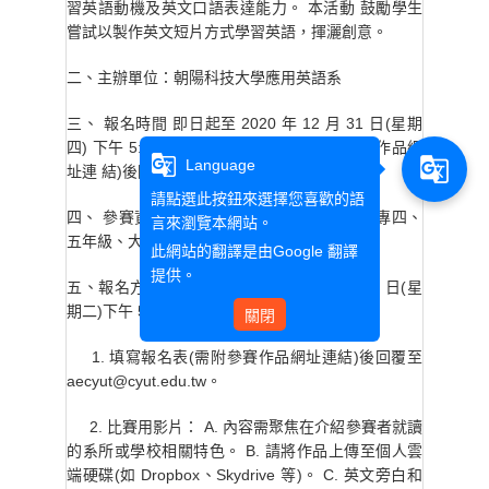
習英語動機及英文口語表達能力。 本活動 鼓勵學生
嘗試以製作英文短片方式學習英語，揮灑創意。
二、主辦單位：朝陽科技大學應用英語系
三、 報名時間 即日起至 2020 年 12 月 31 日(星期
四) 下午 5:00 為止，請填寫報名表(需附參賽作品網
g_translate
g_translate
Language
址連 結)後回覆至 aecyut@cyut.edu.tw。
請點選此按鈕來選擇您喜歡的語
四、 參賽資格：全國大專院校在校學生(含五專四、
言來瀏覽本網站。
五年級、大學部、碩士班)
此網站的翻譯是由
Google 翻譯
提供。
五、報名方式 (一) 請於民國 109 年 12 月 31 日(星
期二)下午 5:00 前，完成以下報名手續。
關閉
1. 填寫報名表(需附參賽作品網址連結)後回覆至
aecyut@cyut.edu.tw。
2. 比賽用影片： A. 內容需聚焦在介紹參賽者就讀
的系所或學校相關特色。 B. 請將作品上傳至個人雲
端硬碟(如 Dropbox、Skydrive 等)。 C. 英文旁白和