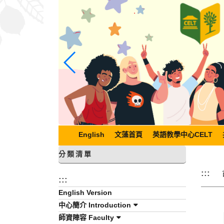
跳
到
主
要
內
容
區
塊
English
文藻首頁
英語教學中心CELT
分類清單
:::
:::
English Version
中心簡介 Introduction
師資陣容 Faculty