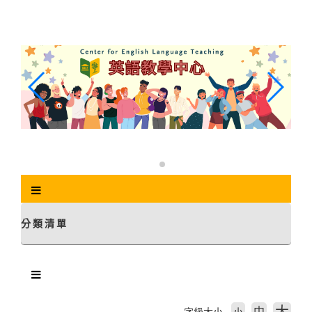
跳
到
主
要
內
容
區
塊
分類清單
中