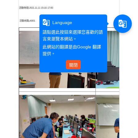
活動時間
:
2021.11.11 15:10-17:00
g_translate
活動地點
:
A501
g_translate
Language
請點選此按鈕來選擇您喜歡的語
言來瀏覽本網站。
此網站的翻譯是由
Google 翻譯
提供。
關閉