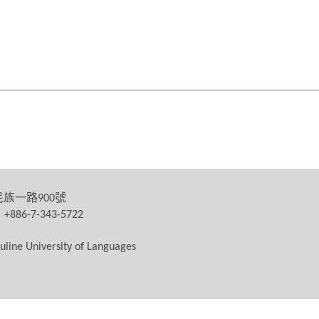
民族一路
號
900
：
+886-7-343-5722
uline University of Languages