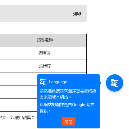
列印
指導老師
謝君青
張雅婷
張雅婷
g_translate
g_translate
Language
請點選此按鈕來選擇您喜歡的語
張宗德
言來瀏覽本網站。
此網站的翻譯是由
Google 翻譯
黃小珍
提供。
款資料，以便申請獎金。
關閉