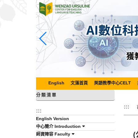
跳
到
主
要
內
容
區
塊
English
文藻首頁
英語教學中心CELT
分類清單
:::
:::
English Version
中心簡介 Introduction
師資陣容 Faculty