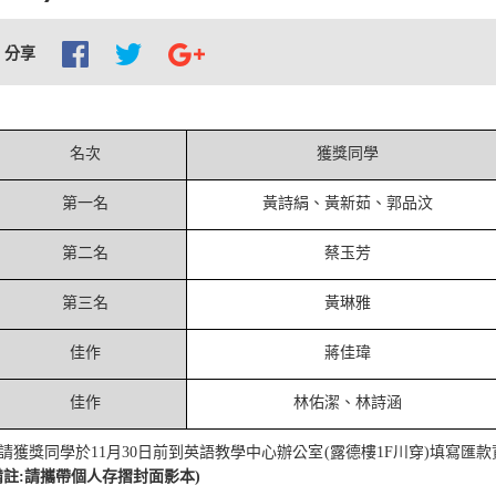
分享
名次
獲獎同學
第一名
黃詩絹、黃新茹、郭品汶
第二名
蔡玉芳
第三名
黃琳雅
佳作
蔣佳瑋
佳作
林佑潔、林詩涵
請獲獎同學於11月30日前到英語教學中心辦公室(露德樓1F川穿)填寫匯
備註:請攜帶個人存摺封面影本)