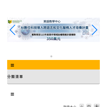
跳
到
主
要
內
容
區
塊
分類清單
中