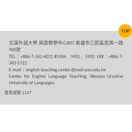
TOP
文藻外語大學
英語教學中心
高雄市三民區民族一路
807
號
900
：
：
TEL
+886-7-342-6031 #5904、5901、5902 FAX
+886-7-
343-5722
：
E-mail
english.teaching.center@mail.wzu.edu.tw
Center for English Language Teaching, Wenzao Ursuline
University of Languages
當頁瀏覽:1107