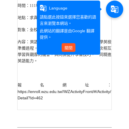
時間：
111
年
3月23日
星期三 下午15:10-17:00
g_translate
g_translate
Language
請點選此按鈕來選擇您喜歡的語
地點：
求真樓Q002
言來瀏覽本網站。
對象：全校同學
此網站的翻譯是由
Google 翻譯
提供。
內容：英語教學中心將邀請日四技同學分享大學英檢
關閉
準備過程，提供學習技巧並分享經驗，藉由這次相互
學習與觀摩的機會，與同儕提升學習技巧，一同精進
英語能力。
報名網址：
https://enroll.wzu.edu.tw//WZActivityFront/#/Activity/
Detail?Id=462