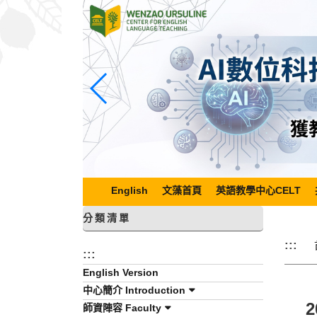
跳
到
主
要
內
容
區
塊
English
文藻首頁
英語教學中心CELT
分類清單
:::
:::
English Version
中心簡介 Introduction
師資陣容 Faculty