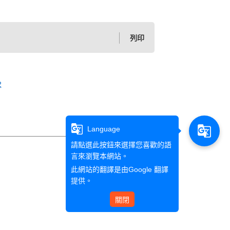
列印
2
g_translate
g_translate
Language
請點選此按鈕來選擇您喜歡的語
言來瀏覽本網站。
此網站的翻譯是由
Google 翻譯
提供。
關閉