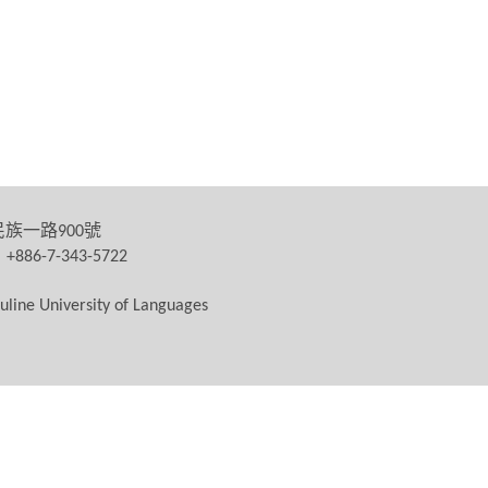
民族一路
號
900
：
+886-7-343-5722
uline University of Languages