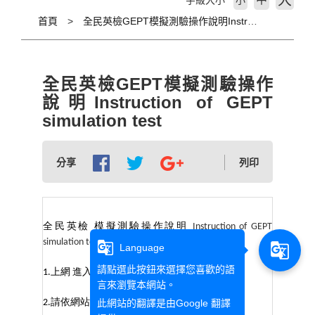
大
字級大小
小
首頁
全民英檢GEPT模擬測驗操作說明Instruction of GEPT simulation test
全民英檢GEPT模擬測驗操作
說明Instruction of GEPT
simulation test
分享
列印
全民英檢
模擬測驗操作說明
Instruction of GEPT
simulation test
g_translate
g_translate
Language
請點選此按鈕來選擇您喜歡的語
上網
進入
“
“
1.
google chrome
言來瀏覽本網站。
請依網站指示下登入帳密
此網站的翻譯是由
Google 翻譯
2.