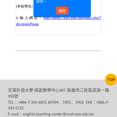
提供。
本校學生
帳號
及密碼均為
學號
(
)
關閉
http://gept2.wzu.edu.tw/index.php?
輸入網址
3.
：
do=loginPage
TOP
文藻外語大學
英語教學中心
高雄市三民區民族一路
807
號
900
：
：
TEL
+886-7-342-6031 #5904、5901、5902 FAX
+886-7-
343-5722
：
E-mail
english.teaching.center@mail.wzu.edu.tw