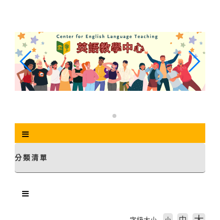
跳
到
主
要
內
容
區
塊
分類清單
中