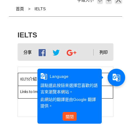
大
字級大小
小
首頁
IELTS
IELTS
分享
列印
g_translate
g_translate
Language
介紹
IELTS
請點選此按鈕來選擇您喜歡的語
言來瀏覽本網站。
Links to Improve Your Speaking Skills: IELTS
此網站的翻譯是由
Google 翻譯
提供。
關閉