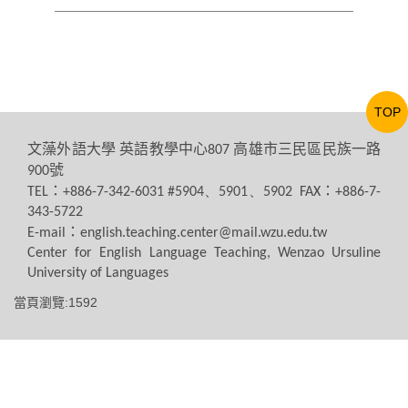
TOP
文藻外語大學
英語教學中心
高雄市三民區民族一路
807
號
900
：
：
TEL
+886-7-342-6031 #5904、5901、5902 FAX
+886-7-
343-5722
：
E-mail
english.teaching.center@mail.wzu.edu.tw
Center for English Language Teaching, Wenzao Ursuline
University of Languages
當頁瀏覽:1592