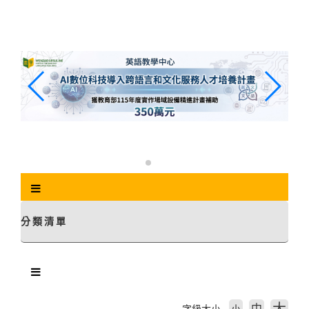
跳
到
主
要
內
容
區
塊
分類清單
中