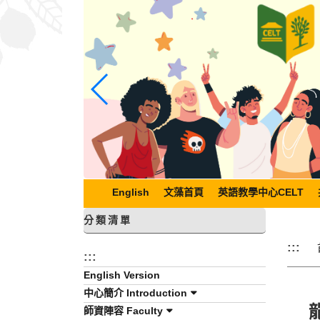
跳
到
主
要
內
容
區
塊
English
文藻首頁
英語教學中心CELT
分類清單
:::
:::
English Version
中心簡介 Introduction
師資陣容 Faculty