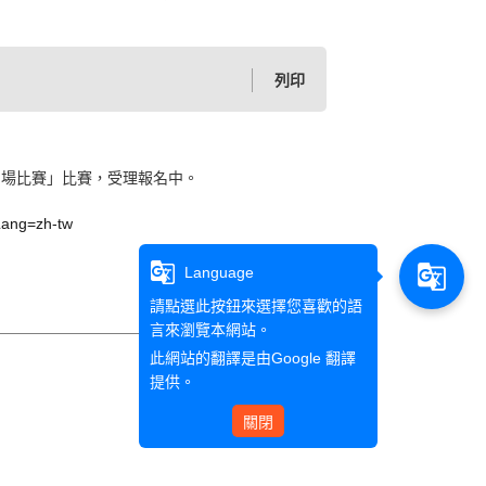
列印
劇場比賽」比賽，受理報名中。
?Lang=zh-tw
g_translate
g_translate
Language
請點選此按鈕來選擇您喜歡的語
言來瀏覽本網站。
此網站的翻譯是由
Google 翻譯
提供。
關閉