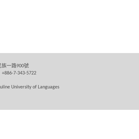
民族一路
號
900
：
+886-7-343-5722
uline University of Languages