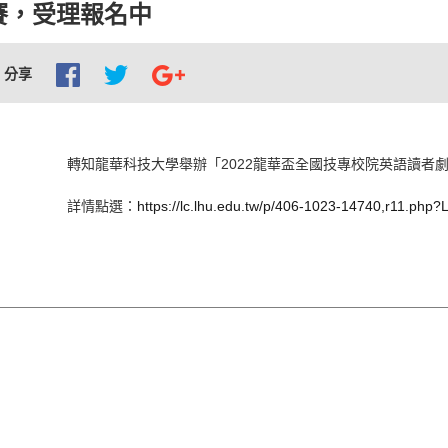
賽，受理報名中
分享
轉知龍華科技大學舉辦「
2022
龍華盃全國技專校院英語讀者
詳情點選：
https://lc.lhu.edu.tw/p/406-1023-14740,r11.php