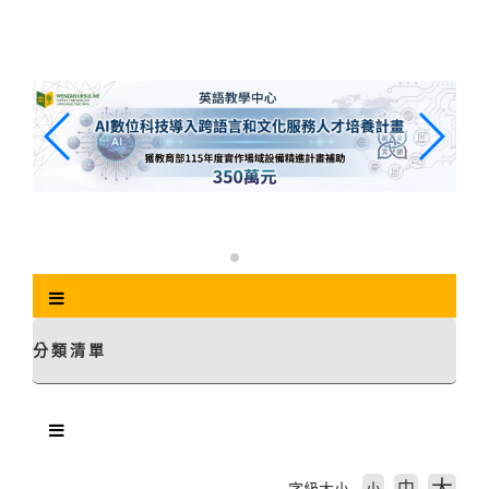
跳
到
主
要
內
容
區
塊
分類清單
中