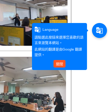
g_translate
g_translate
Language
請點選此按鈕來選擇您喜歡的語
言來瀏覽本網站。
此網站的翻譯是由
Google 翻譯
提供。
關閉