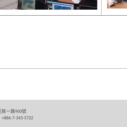
民族一路
號
900
：
+886-7-343-5722