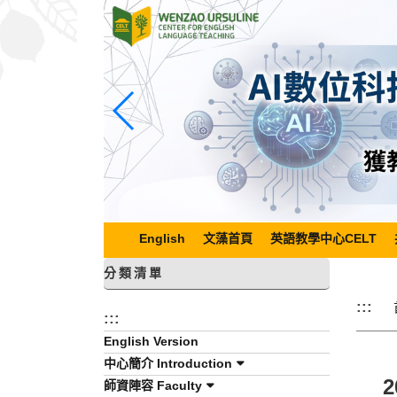
跳
到
主
要
內
容
區
塊
English
文藻首頁
英語教學中心CELT
分類清單
:::
:::
English Version
中心簡介 Introduction
2
師資陣容 Faculty