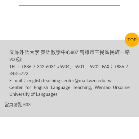
TOP
文藻外語大學
英語教學中心
高雄市三民區民族一路
807
號
900
：
：
TEL
+886-7-342-6031 #5904、5901、5902 FAX
+886-7-
343-5722
：
E-mail
english.teaching.center@mail.wzu.edu.tw
Center for English Language Teaching, Wenzao Ursuline
University of Languages
當頁瀏覽:633