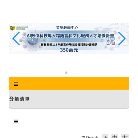
跳
到
主
要
內
容
區
塊
分類清單
中