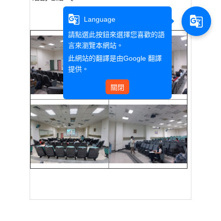
g_translate
g_translate
Language
請點選此按鈕來選擇您喜歡的語
言來瀏覽本網站。
此網站的翻譯是由
Google 翻譯
提供。
關閉