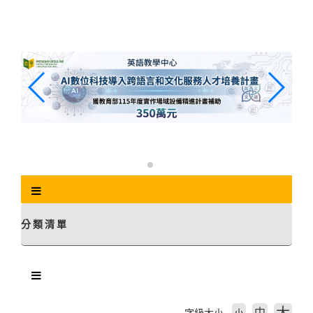
跳
到
主
要
內
容
區
塊
分類清單
中