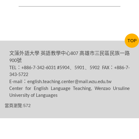
TOP
文藻外語大學
英語教學中心
高雄市三民區民族一路
807
號
900
：
：
TEL
+886-7-342-6031 #5904、5901、5902 FAX
+886-7-
343-5722
：
E-mail
english.teaching.center@mail.wzu.edu.tw
Center for English Language Teaching, Wenzao Ursuline
University of Languages
當頁瀏覽:572