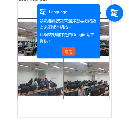
g_translate
g_translate
Language
請點選此按鈕來選擇您喜歡的語
言來瀏覽本網站。
此網站的翻譯是由
Google 翻譯
提供。
關閉