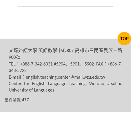
TOP
文藻外語大學
英語教學中心
高雄市三民區民族一路
807
號
900
：
：
TEL
+886-7-342-6031 #5904、5901、5902 FAX
+886-7-
343-5722
：
E-mail
english.teaching.center@mail.wzu.edu.tw
Center for English Language Teaching, Wenzao Ursuline
University of Languages
當頁瀏覽:477