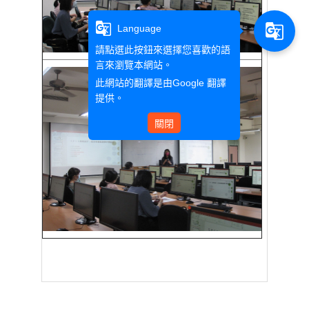
g_translate
g_translate
Language
請點選此按鈕來選擇您喜歡的語
言來瀏覽本網站。
此網站的翻譯是由
Google 翻譯
提供。
關閉