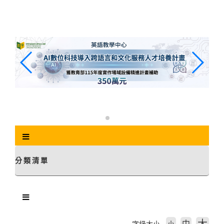
跳
到
主
要
內
容
區
塊
分類清單
中