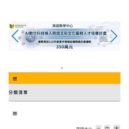
跳
到
主
要
內
容
區
塊
分類清單
中