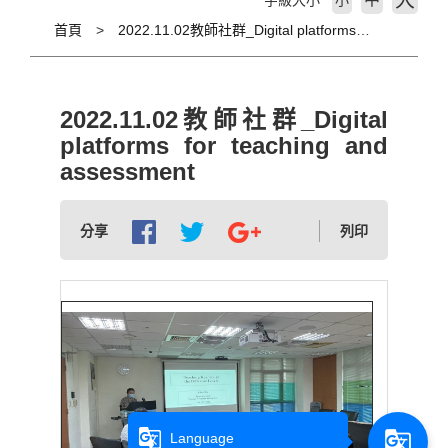
大
字級大小
小
首頁
2022.11.02教師社群_Digital platforms for teaching and assessment
2022.11.02教師社群_Digital
platforms for teaching and
assessment
分享
列印
g_translate
g_translate
Language