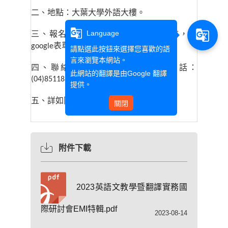
二、地點：大葉大學外語大樓。
g_translate
g_translate
Language
三、報名方式：請於
年
月
日前，至
112
11
10
表單報名：
https://reurl.cc/b9Y3Mo
google
請點選此按鈕來選擇您喜歡的語
言來瀏覽本網站。
四、聯絡人：英語學系潘小姐，電話：
此網站的翻譯是由
Google 翻譯
轉分機
(04)8511888
6011
提供。
五、詳如附件
關閉
附件下載
2023英語文教學暨翻譯實務國
際研討會EMI特輯.pdf
2023-08-14