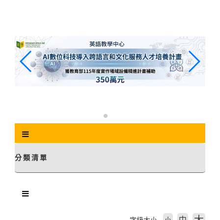
跳
到
主
要
內
容
區
塊
分類清單
中