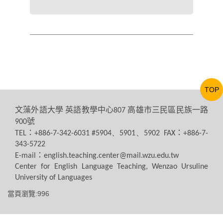
TOP
文藻外語大學
英語教學中心
高雄市三民區民族一路
807
號
900
：
：
TEL
+886-7-342-6031 #5904、5901、5902 FAX
+886-7-
343-5722
：
E-mail
english.teaching.center@mail.wzu.edu.tw
Center for English Language Teaching, Wenzao Ursuline
University of Languages
當頁瀏覽:996