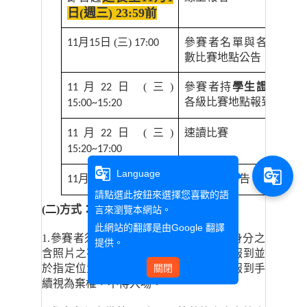
日(週三)
23:59前
月
日 (三)
參賽者名單與各級
11
15
17:00
數比賽地點公告
月
日
(
三)
參賽者持
學生證
到
11
22
各級比賽地點報到
15:00~15:20
月
日
(
三)
速讀比賽
11
22
15:20~17:00
g_translate
g_translate
Language
月
日 (三)
得獎名單公告
11
29
17:00
請點選此按鈕來選擇您喜歡的語
(
二)方式：
言來瀏覽本網站。
此網站的翻譯是由
Google 翻譯
1.
參賽者須攜帶學生證或其他足以證明身分之
提供。
含照片之有效證件到指定比賽教室辦理報到並
於指定位置就座。未於報到時間內完成報到手
關閉
續視為棄權，不得入場。