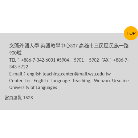
TOP
文藻外語大學
英語教學中心
高雄市三民區民族一路
807
號
900
：
：
TEL
+886-7-342-6031 #5904、5901、5902 FAX
+886-7-
343-5722
：
E-mail
english.teaching.center@mail.wzu.edu.tw
Center for English Language Teaching, Wenzao Ursuline
University of Languages
當頁瀏覽:1523