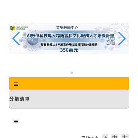
跳
到
主
要
內
容
區
塊
分類清單
中