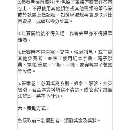
2.
參賽者須自備藍(黑)色原子筆將答案寫在答案
卷上，不得使用其他顏色或其他種類的筆作答
或於試題上做記號，如發現違規事實即取消比
賽資格，成績以零分計算。
3.
比賽開始後不得入場，作答完畢亦不得提早
離場。
4.
比賽時不得偷窺，交談，傳遞訊息，或干擾
其他參賽者，並禁止使用紙本字典、電子辭
典、電腦/筆電、平板、手機、或穿戴電子裝置
等設備。
5.
答案卷上必須填寫系別、姓名、學號、共英
級別。若基本資料填寫不清楚，或答案字跡無
法辨認，將不予計分。
六、獎勵方式：
各級取前三名優勝者，頒發獎金及獎狀。