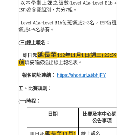
以本學期上課之級數
(Level A1a~Level B1b +
為參賽組別，共分
組。
ESP)
7
每班選派
名，
每班
Level
A1a~Level B1b
2~3
ESP
選派
名參賽。
4~5
(
三)線上報名：
延長至
即日起
112
年
11
月
1
日(週三)
23:59
前
填妥確認送出線上報名表。
報名網址連結：
https://shorturl.at/bhjFY
五、比賽規則：
(
一)時程：
日期
比賽及本中心網頁
公告事項
延長至11月1
線上報名
即日起