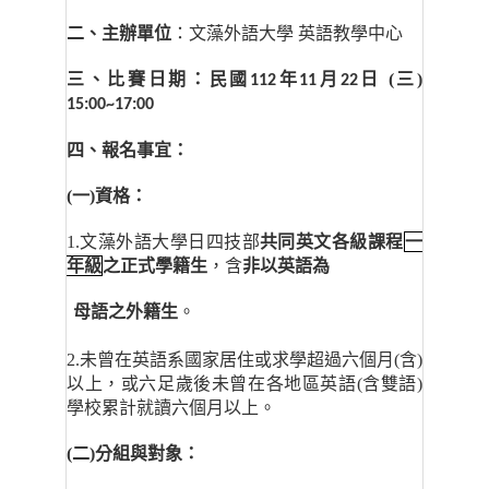
二、主辦單位
：文藻外語大學 英語教學中心
三、比賽日期：民國
年
月
日 (三)
112
11
22
15:00~17:00
四、報名事宜：
(
一)資格：
1.
文藻外語大學日四技部
共同英文各級課程
一
年級
之正式學籍生
，含
非以英語為
母語之
外籍生
。
2.
未曾在英語系國家居住或求學超過六個月(含)
以上，或六足歲後未曾在各地區英語(含雙語)
學校累計就讀六個月以上。
(二)分組與對象：