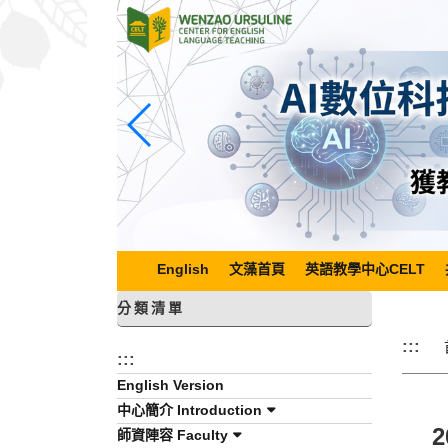
跳
到
主
要
內
容
區
塊
English
文藻首頁
英語教學中心CELT
分類清單
:::
:::
English Version
中心簡介 Introduction
師資陣容 Faculty