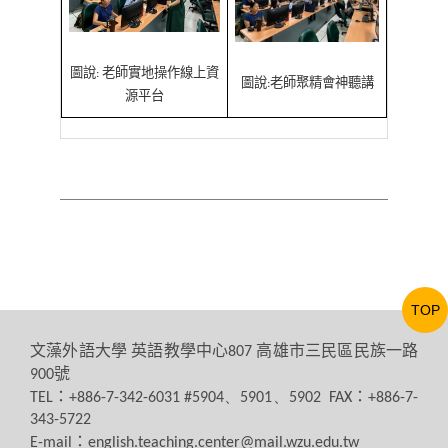
圖說
老師實地操作線上資
:
圖說
老師聚精會神聽講
:
源平台
TOP
文藻外語大學
英語教學中心
高雄市三民區民族一路
807
號
900
：
：
TEL
+886-7-342-6031 #5904、5901、5902 FAX
+886-7-
343-5722
：
E-mail
english.teaching.center@mail.wzu.edu.tw