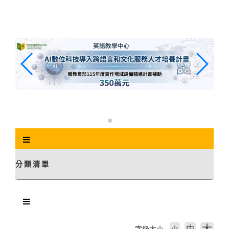
跳
到
主
要
內
容
區
塊
分類清單
中