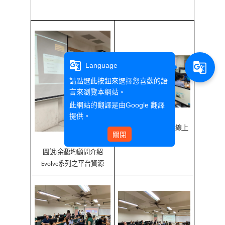
g_translate
g_translate
Language
請點選此按鈕來選擇您喜歡的語
言來瀏覽本網站。
此網站的翻譯是由
Google 翻譯
提供。
圖說
老師實地操作線上
:
關閉
資源平台
圖說
余馥均顧問介紹
:
系列之平台資源
Evolve