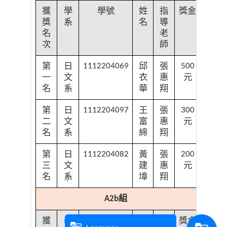
獲
學
學號
姓
指
獎金
獎
系
名
導
名
老
次
師
第
日
邱
張
1112204069
500
一
文
衣
惠
元
名
系
華
翔
第
日
王
張
1112204097
300
二
文
富
惠
元
名
系
締
翔
第
日
黃
張
1112204082
200
三
文
建
惠
元
名
系
墇
翔
組
A2b
獲
學
學號
姓
指
獎金