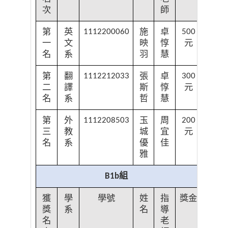
次
師
第
英
施
卓
1112200060
500
一
文
映
惇
元
名
系
羽
慧
第
翻
張
卓
1112212033
300
二
譯
斯
惇
元
名
系
哲
慧
第
外
玉
周
1112208503
200
三
教
城
宜
元
名
系
優
佳
雅
組
B1b
獲
學
學號
姓
指
獎金
獎
系
名
導
名
老