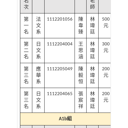
名
老
次
師
第
法
陳
林
1112201056
500
一
文
韋
瑋
元
名
系
臻
廷
第
日
王
林
1112204004
300
二
文
思
瑋
元
名
系
涵
廷
第
應
陳
林
1112205049
200
三
華
毅
瑋
元
名
系
恒
廷
第
日
張
林
1112204065
200
三
文
宸
瑋
元
名
系
祥
廷
組
A1b