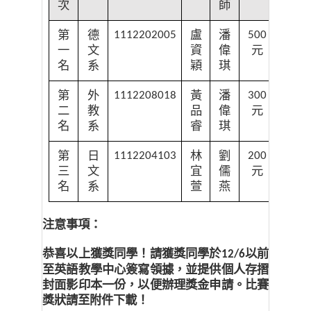
次
師
第
德
盧
潘
1112202005
500
一
文
資
偉
元
名
系
穎
琪
第
外
黃
潘
1112208018
300
二
教
品
偉
元
名
系
睿
琪
第
日
林
劉
1112204103
200
三
文
宜
儒
元
名
系
萱
燕
注意事項：
恭喜以上獲獎同學！請獲獎同學於
以前
12/6
至英語教學中心簽寫領據，並提供個人存摺
封面影印本一份，以便辦理獎金申請。比賽
獎狀請至附件下載！