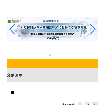
跳
到
主
要
內
容
區
塊
分類清單
中