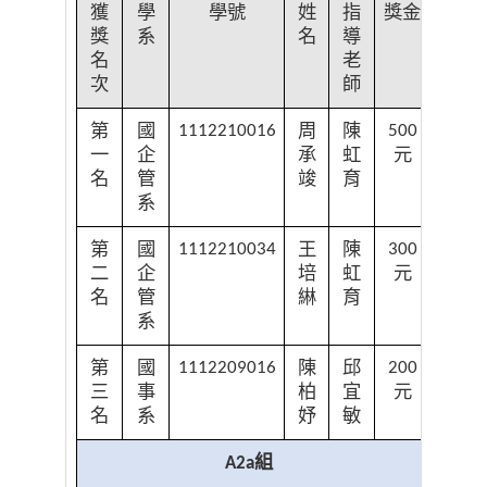
獲
學
學號
姓
指
獎金
獎
系
名
導
名
老
次
師
第
國
周
陳
1112210016
500
一
企
承
虹
元
名
管
竣
育
系
第
國
王
陳
1112210034
300
二
企
培
虹
元
名
管
綝
育
系
第
國
陳
邱
1112209016
200
三
事
柏
宜
元
名
系
妤
敏
組
A2a