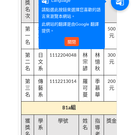
g_translate
g_translate
Language
獎
系
名
導
名
老
請點選此按鈕來選擇您喜歡的語
次
師
言來瀏覽本網站。
此網站的翻譯是由
Google 翻譯
第
德
謝
陳
1112202003
500
提供。
一
文
珮
淑
元
名
系
關閉
秀
玲
第
日
林
林
1112204048
300
二
文
宗
憶
元
名
系
諺
秋
第
傳
羅
季
1112213014
200
三
藝
可
慕
元
名
系
蔓
華
組
B1a
獲
學
學號
姓
指
獎金
獎
系
名
導
名
老