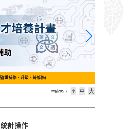
程(重補修、升級、跨部修)
大
中
字級大小
小
SS統計操作