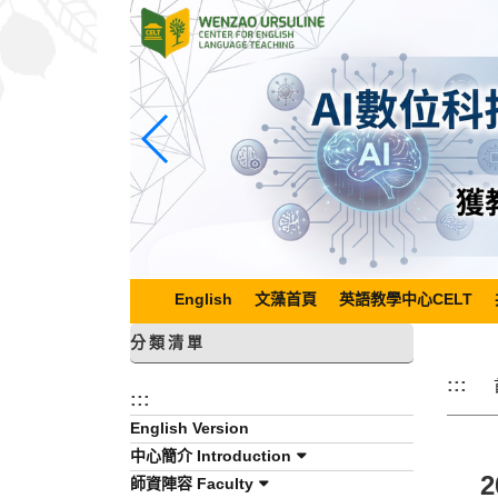
跳
到
主
要
內
容
區
塊
English
文藻首頁
英語教學中心CELT
分類清單
:::
:::
English Version
中心簡介 Introduction
師資陣容 Faculty