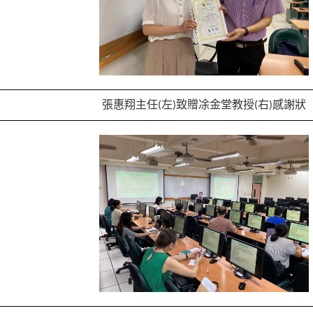
張惠翔主任
左
致贈凃金堂教授
右
感謝狀
(
)
(
)