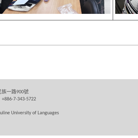
民族一路
號
900
：
+886-7-343-5722
uline University of Languages