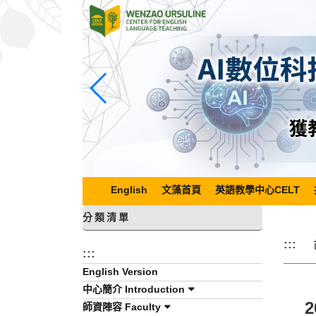
跳
到
主
要
內
容
區
塊
English
文藻首頁
英語教學中心CELT
分類清單
:::
:::
English Version
中心簡介 Introduction
師資陣容 Faculty