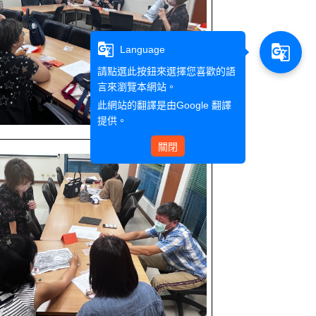
g_translate
g_translate
Language
請點選此按鈕來選擇您喜歡的語
言來瀏覽本網站。
此網站的翻譯是由
Google 翻譯
提供。
關閉