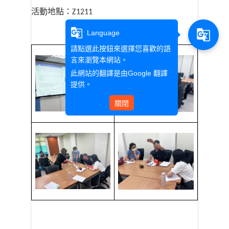
活動地點：
Z1211
g_translate
g_translate
Language
請點選此按鈕來選擇您喜歡的語
言來瀏覽本網站。
此網站的翻譯是由
Google 翻譯
提供。
關閉