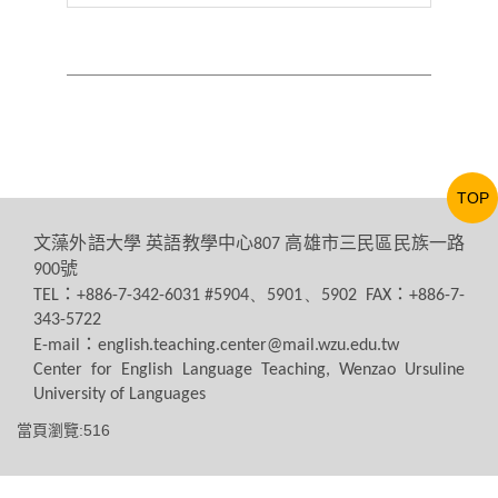
TOP
文藻外語大學
英語教學中心
高雄市三民區民族一路
807
號
900
：
：
TEL
+886-7-342-6031 #5904、5901、5902 FAX
+886-7-
343-5722
：
E-mail
english.teaching.center@mail.wzu.edu.tw
Center for English Language Teaching, Wenzao Ursuline
University of Languages
當頁瀏覽:516