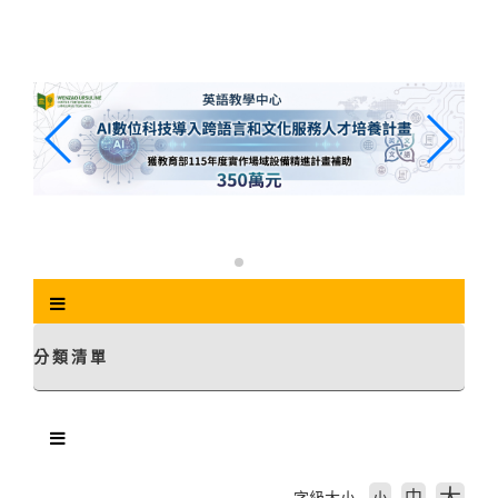
跳
到
主
要
內
容
區
塊
分類清單
中