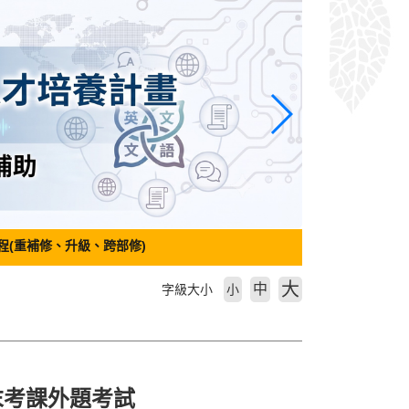
程(重補修、升級、跨部修)
大
中
字級大小
小
末考課外題考試