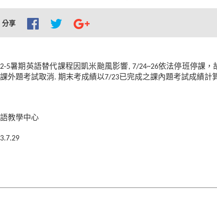
分享
2-5
暑期英語替代課程因凱米颱風影響
, 7/24~26
依法停班停課，
課外題考試取消
.
期末考成績以
7/23
已完成之課內題考試成績計
語教學中心
3.7.29