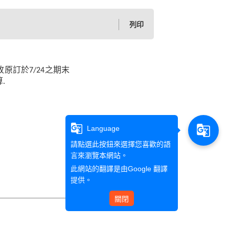
列印
故原訂於
7/24
之期末
算
.
g_translate
g_translate
Language
請點選此按鈕來選擇您喜歡的語
言來瀏覽本網站。
此網站的翻譯是由
Google 翻譯
提供。
關閉