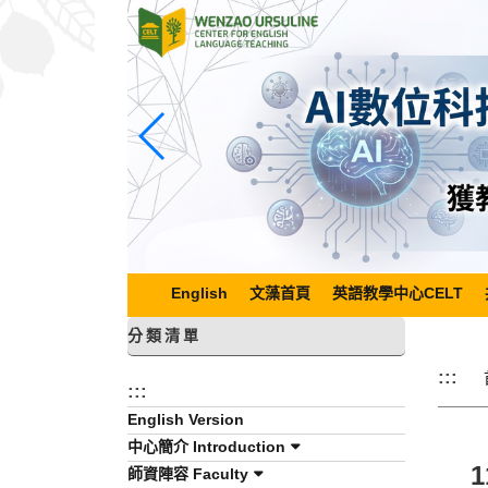
跳
到
主
要
內
容
區
塊
English
文藻首頁
英語教學中心CELT
分類清單
:::
:::
English Version
中心簡介 Introduction
師資陣容 Faculty