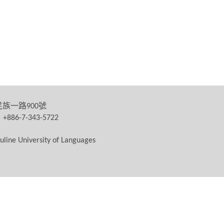
民族一路
號
900
：
+886-7-343-5722
uline University of Languages