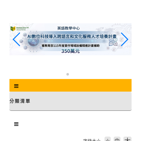
跳
到
主
要
內
容
區
塊
分類清單
中