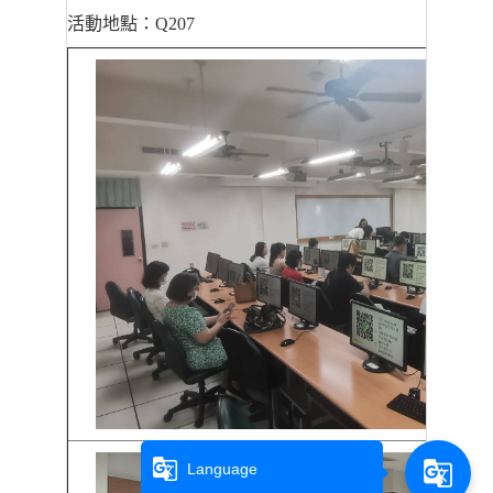
活動地點：
Q207
g_translate
g_translate
Language